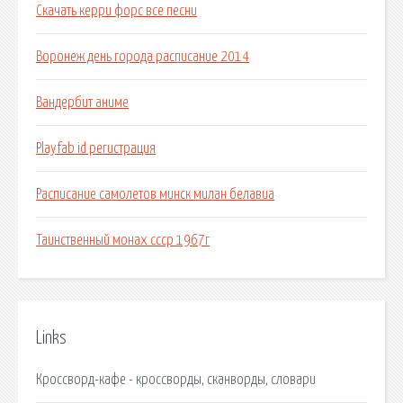
Скачать керри форс все песни
Воронеж день города расписание 2014
Вандербит аниме
Playfab id регистрация
Расписание самолетов минск милан белавиа
Таинственный монах ссср 1967г
Links
Кроссворд-кафе - кроссворды, сканворды, словари