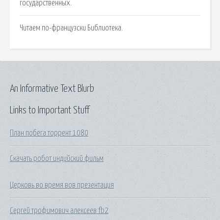
государственных.
Читаем по-французски Библиотека.
An Informative Text Blurb
Links to Important Stuff
План побега торрент 1080
Скачать робот индийский фильм
Церковь во время вов презентация
Сергей трофимович алексеев fb2