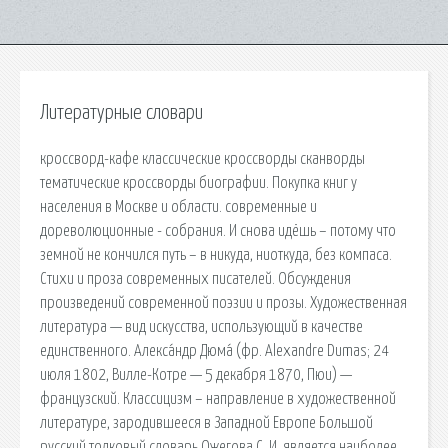
Литературные словари
кроссворд-кафе классические кроссворды сканворды
тематические кроссворды биографии. Покупка книг у
населения в Москве и области. cовременные и
дореволюционные - собрания. И снова идёшь – потому что
земной не кончился путь – в никуда, ниоткуда, без компаса.
Стихи и проза современных писателей. Обсуждения
произведений современной поэзии и прозы. Художественная
литература — вид искусства, использующий в качестве
единственного. Алекса́ндр Дюма́ (фр. Alexandre Dumas; 24
июля 1802, Вилле-Котре — 5 декабря 1870, Пюи) —
французский. Классицизм – направление в художественной
литературе, зародившееся в Западной Европе Большой
русский толковый словарь Ожегова С. И. является наиболее