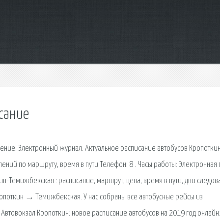
сание
ение. Электронный журнал. Актуальное расписание автобусов Кропотки
лений по маршруту, время в пути Телефон: 8 . Часы работы: Электронная 
н-Темижбекская : расписание, маршрут, цена, время в пути, дни следов
Кропоткин → Темижбекская. У нас собраны все автобусные рейсы из
Автовокзал Кропоткин: новое расписание автобусов на 2019 год онлайн