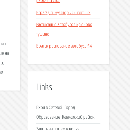
рабочий стол
Игра 3д симуляторы животных
Расписание автобусов крюково
тушино
ткин
Братск расписание автобуса 54
ие на
и,
ка
Links
Вход в Сетевой Город.
Образование. Кавказский район.
Запись на прием к врачу.