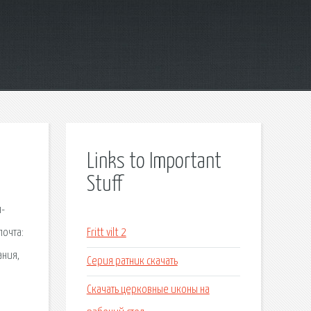
Links to Important
Stuff
н-
почта:
Fritt vilt 2
ания,
Серия ратник скачать
Скачать церковные иконы на
: