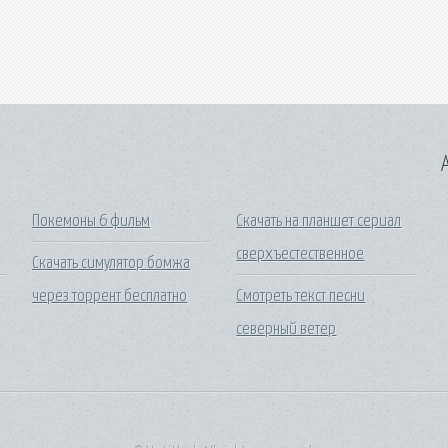
A
Покемоны 6 фильм
Скачать на планшет сериал
сверхъестественное
Скачать симулятор бомжа
через торрент бесплатно
Смотреть текст песни
северный ветер