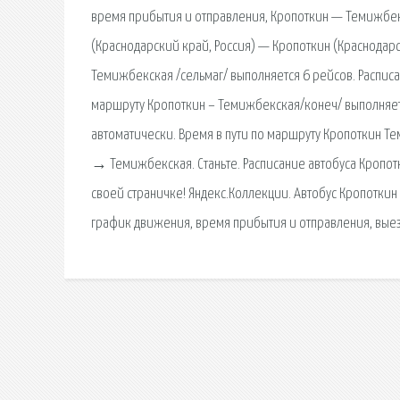
время прибытия и отправления, Кропоткин — Темижбек
(Краснодарский край, Россия) — Кропоткин (Краснодарс
Темижбекская /сельмаг/ выполняется 6 рейсов. Расписа
маршруту Кропоткин – Темижбекская/конеч/ выполняетс
автоматически. Время в пути по маршруту Кропоткин Те
→ Темижбекская. Станьте. Расписание автобуса Кропотк
своей страничке! Яндекс.Коллекции. Автобус Кропотки
график движения, время прибытия и отправления, выезд