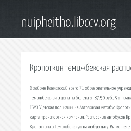
nuipheitho.libccv.org
Кропоткин темижбекская распи
В районе Кавказский всего 71 образовательное учрежд
Темижбекская и цены на билеты от 87.50 руб., 5 отправ
ГБУЗ "Детская поликлиника Автовокзал Автобус Кропотки
карта, транспортная компания. Расписание автобусов 
Кропоткина в Темижбекскую на любую дату. Вы можете. 