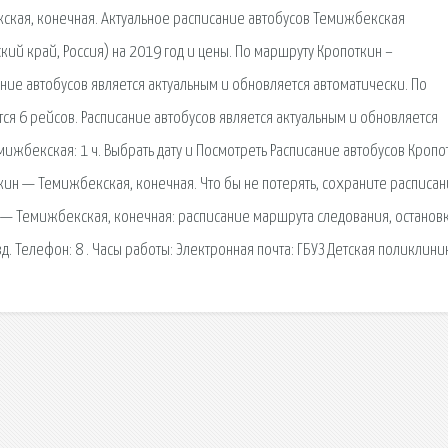
ская, конечная. Актуальное расписание автобусов Темижбекская
кий край, Россия) на 2019 год и цены. По маршруту Кропоткин –
ние автобусов является актуальным и обновляется автоматически. По
я 6 рейсов. Расписание автобусов является актуальным и обновляется
мижбекская: 1 ч. Выбрать дату и Посмотреть Расписание автобусов Кропо
ин — Темижбекская, конечная. Что бы не потерять, сохраните расписан
н — Темижбекская, конечная: расписание маршрута следования, остановк
. Телефон: 8 . Часы работы: Электронная почта: ГБУЗ Детская поликлини