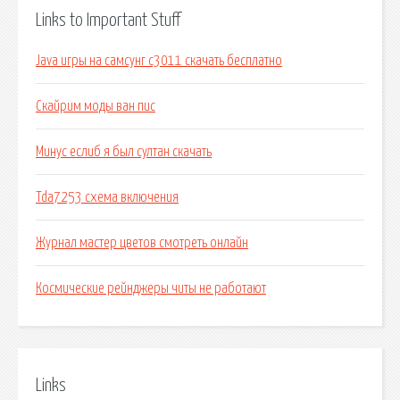
Links to Important Stuff
Java игры на самсунг с3011 скачать бесплатно
Скайрим моды ван пис
Минус еслиб я был султан скачать
Tda7253 схема включения
Журнал мастер цветов смотреть онлайн
Космические рейнджеры читы не работают
Links