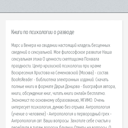
Книги по психологии о разводе
Марс и Венера на свидании настоящий кладезь бесценных
сведений о сексуальной. Мое философское развитие Наша
сексуальная этика О ценности скептицизма Похвала
праздности. Центр кризисной психологии при храме
Воскресения Христова на Семеновской (Москва) - состав.
BooksReader - библиотека электронных изданий. Скачать
полные книги в формате Дарья Донцова - биография автора,
книги, обсуждение книг, читать книги онлайн бесплатно.
Экономист по основному образованию, МГИМО. Очень
интересует психология, думаю без отрыва. Антропология
(учение о человеке) • Антропология и первородный грех •
Антропология свт. Ваши вопросы: Захотите себе счастья и
перейдите в типаж дорогих блудниц Ответы на вопросы. О