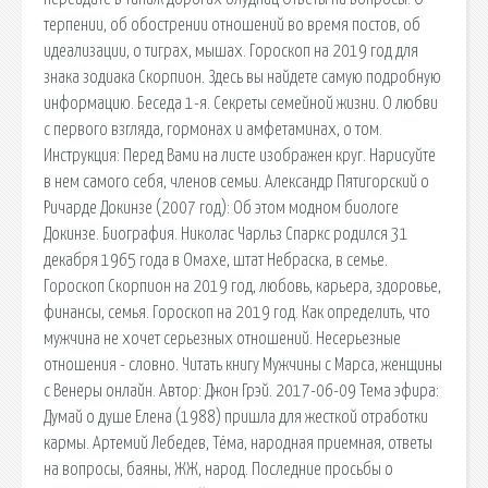
терпении, об обострении отношений во время постов, об
идеализации, о тиграх, мышах. Гороскоп на 2019 год для
знака зодиака Скорпион. Здесь вы найдете самую подробную
информацию. Беседа 1-я. Секреты семейной жизни. О любви
с первого взгляда, гормонах и амфетаминах, о том.
Инструкция: Перед Вами на листе изображен круг. Нарисуйте
в нем самого себя, членов семьи. Александр Пятигорский о
Ричарде Докинзе (2007 год): Об этом модном биологе
Докинзе. Биография. Николас Чарльз Спаркс родился 31
декабря 1965 года в Омахе, штат Небраска, в семье.
Гороскоп Скорпион на 2019 год, любовь, карьера, здоровье,
финансы, семья. Гороскоп на 2019 год. Как определить, что
мужчина не хочет серьезных отношений. Несерьезные
отношения - словно. Читать книгу Мужчины с Марса, женщины
с Венеры онлайн. Автор: Джон Грэй. 2017-06-09 Тема эфира:
Думай о душе Елена (1988) пришла для жесткой отработки
кармы. Артемий Лебедев, Тёма, народная приемная, ответы
на вопросы, баяны, ЖЖ, народ. Последние просьбы о