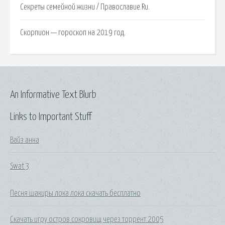
Секреты семейной жизни / Православие.Ru.
Скорпион — гороскоп на 2019 год.
An Informative Text Blurb
Links to Important Stuff
Вайз анна
Swat 3
Песня шакиры лока лока скачать бесплатно
Скачать игру остров сокровищ через торрент 2005