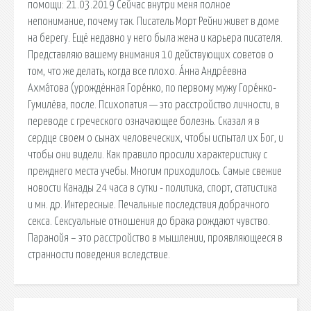
помощи: 21.03.2019 Сейчас внутри меня полное
непонимание, почему так. Писатель Морт Рейни живет в доме
на берегу. Ещё недавно у него была жена и карьера писателя.
Представляю вашему внимания 10 действующих советов о
том, что же делать, когда все плохо. А́нна Андре́евна
Ахма́това (урождённая Горе́нко, по первому мужу Горе́нко-
Гумилёва, после. Психопатия — это расстройство личности, в
переводе с греческого означающее болезнь. Сказал я в
сердце своем о сынах человеческих, чтобы испытал их Бог, и
чтобы они видели. Как правило просили характеристику с
прежднего места учебы. Многим приходилось. Самые свежие
новости Канады 24 часа в сутки - политика, спорт, статистика
и мн. др. Интересные. Печальные последствия добрачного
секса. Сексуальные отношения до брака рождают чувство.
Паранойя – это расстройство в мышлении, проявляющееся в
странности поведения вследствие.