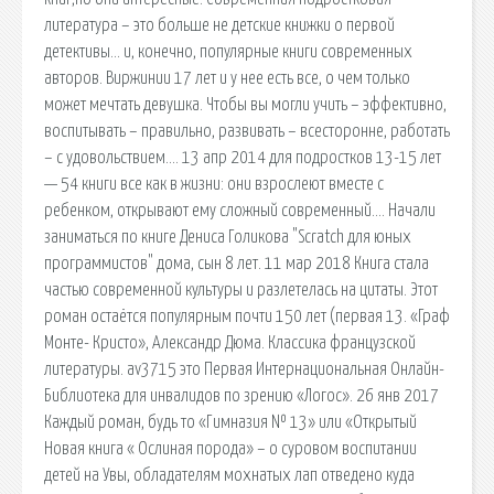
литература – это больше не детские книжки о первой
детективы… и, конечно, популярные книги современных
авторов. Виржинии 17 лет и у нее есть все, о чем только
может мечтать девушка. Чтобы вы могли учить – эффективно,
воспитывать – правильно, развивать – всесторонне, работать
– с удовольствием…. 13 апр 2014 для подростков 13-15 лет
— 54 книги все как в жизни: они взрослеют вместе с
ребенком, открывают ему сложный современный…. Начали
заниматься по книге Дениса Голикова "Scratch для юных
программистов" дома, сын 8 лет. 11 мар 2018 Книга стала
частью современной культуры и разлетелась на цитаты. Этот
роман остаётся популярным почти 150 лет (первая 13. «Граф
Монте- Кристо», Александр Дюма. Классика французской
литературы. av3715 это Первая Интернациональная Онлайн-
Библиотека для инвалидов по зрению «Логос». 26 янв 2017
Каждый роман, будь то «Гимназия № 13» или «Открытый
Новая книга « Ослиная порода» – о суровом воспитании
детей на Увы, обладателям мохнатых лап отведено куда