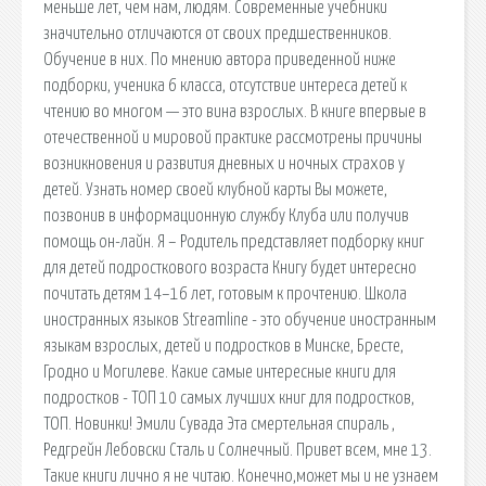
меньше лет, чем нам, людям. Современные учебники
значительно отличаются от своих предшественников.
Обучение в них. По мнению автора приведенной ниже
подборки, ученика 6 класса, отсутствие интереса детей к
чтению во многом — это вина взрослых. В книге впервые в
отечественной и мировой практике рассмотрены причины
возникновения и развития дневных и ночных страхов у
детей. Узнать номер своей клубной карты Вы можете,
позвонив в информационную службу Клуба или получив
помощь он-лайн. Я – Родитель представляет подборку книг
для детей подросткового возраста Книгу будет интересно
почитать детям 14–16 лет, готовым к прочтению. Школа
иностранных языков Streamline - это обучение иностранным
языкам взрослых, детей и подростков в Минске, Бресте,
Гродно и Могилеве. Какие самые интересные книги для
подростков - ТОП 10 самых лучших книг для подростков,
ТОП. Новинки! Эмили Сувада Эта смертельная спираль ,
Редгрейн Лебовски Сталь и Солнечный. Привет всем, мне 13.
Такие книги лично я не читаю. Конечно,может мы и не узнаем