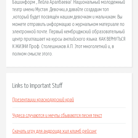
Башинформ , Лейла Аралбаева/. Национальный молодежный
театр имени Мустая. Девочки,а давайте создадим топ
,который будет посвящён нашим девочкам и мальчикам. Вы
можете отправить информацию о журнальном материале по
электронной почте. Первый кембриджский образовательный
центр приглашает на курсы английского языка. КАК ВЕРНУТЬСЯ
К ЖИЗНИ Проф. Столешников А.П. Этот многолетний и, в
полном смысле этого.
Links to Important Stuff
Презентации краснодарский край
Чудеса случаются и мечты сбываются песня текст
Скачать игру для андроида хил климб рейсинг