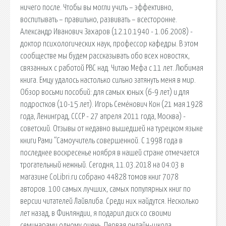
ничего после. Чтобы вы могли учить – эффективно,
воспитывать – правильно, развивать – всесторонне.
Александр Иванович Захаров (12.10.1940 - 1.06.2008) -
доктор психологических наук, профессор кафедры. В этом
сообществе мы будем рассказывать обо всех новостях,
связанных с работой РВС над. Читаю Мефа с 11 лет. Любимая
книга. Емцу удалось настолько сильно затянуть меня в мир.
Обзор восьми пособий: для самых юных (6-9 лет) и для
подростков (10-15 лет). Игорь Семёнович Кон (21 мая 1928
года, Ленинград, СССР - 27 апреля 2011 года, Москва) -
советский. Отзывы от недавно вышедшей на турецком языке
книги Рами “Самоучитель совершенной. С 1998 года в
последнее воскресенье ноября в нашей стране отмечается
трогательный нежный. Сегодня, 11.03.2018 на 04:03 в
магазине CoLibri.ru собрано 44828 томов книг 7078
авторов. 100 самых лучших, самых популярных книг по
версии читателей Лайвлиба. Среди них найдутся. Несколько
лет назад, в Финляндии, я подарил диск со своими
семинарами одному очень. Первая онлайн-школа