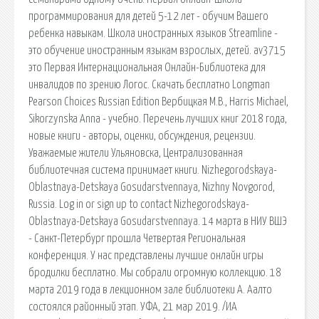
программирования для детей 5-12 лет - обучим Вашего
ребенка навыкам. Школа иностранных языков Streamline -
это обучение иностранным языкам взрослых, детей. av3715
это Первая Интернациональная Онлайн-Библиотека для
инвалидов по зрению Логос. Скачать бесплатно Longman
Pearson Choices Russian Edition Вербицкая М.В., Harris Michael,
Sikorzynska Anna - учебно. Перечень лучших книг 2018 года,
новые книги - авторы, оценки, обсуждения, рецензии.
Уважаемые жители Ульяновска, Централизованная
библиотечная система принимает книги. Nizhegorodskaya-
Oblastnaya-Detskaya Gosudarstvennaya, Nizhny Novgorod,
Russia. Log in or sign up to contact Nizhegorodskaya-
Oblastnaya-Detskaya Gosudarstvennaya. 14 марта в НИУ ВШЭ
- Санкт-Петербург прошла Четвертая Региональная
конференция. У нас представлены лучшие онлайн игры
бродилки бесплатно. Мы собрали огромную коллекцию. 18
марта 2019 года в лекционном зале библиотеки А. Аалто
состоялся районный этап. УФА, 21 мар 2019. /ИА