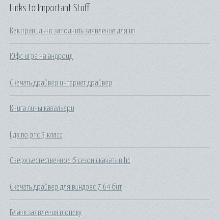
Links to Important Stuff
Как правильно заполнить заявление для ип
Юфс игра на андроид
Скачать драйвер интернет драйвер
Книга лины кавальери
Гдз по рпс 3 класс
Сверхъестественное 6 сезон скачать в hd
Скачать драйвер для виндовс 7 64 бит
Бланк заявления в опеку