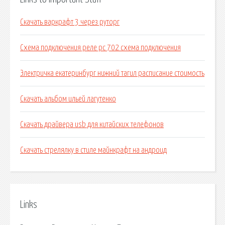
Скачать варкрафт 3 через руторг
Схема подключения реле рс 702 схема подключения
Электричка екатеринбург нижний тагил расписание стоимость
Скачать альбом ильей лагутенко
Скачать драйвера usb для китайских телефонов
Скачать стрелялку в стиле майнкрафт на андроид
Links