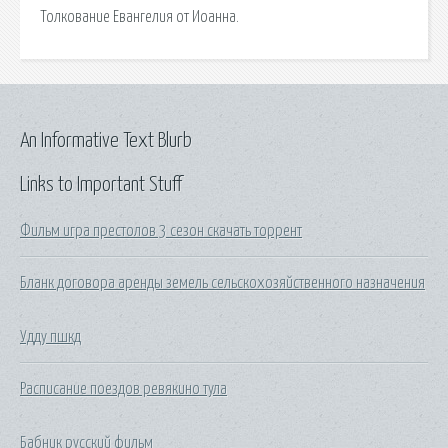
Толкование Евангелия от Иоанна.
An Informative Text Blurb
Links to Important Stuff
Фильм игра престолов 3 сезон скачать торрент
Бланк договора аренды земель сельскохозяйственного назначения
Удду пшкд
Расписание поездов ревякино тула
Бабник русский фильм