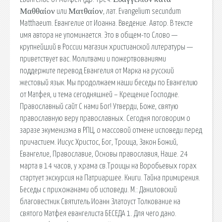
Μαθθαίον или Ματθαίον, лат. Evangelium secundum
Matthaeum. Евангелие от Иоанна. Введение. Автор. В тексте
имя автора не упоминается. Это в общем-то Слово —
крупнейший в России магазин христианской литературы —
приветствует вас. Молитвами и пожертвованиями
поддержите перевод Евангелия от Марка на русский
жестовый язык. Мы продолжаем наши беседы по Евангелию
от Матфея, и тема сегодняшней – Крещение Господне.
Православный сайт С нами Бог! Утверди, Боже, святую
православную веру православных. Сегодня поговорим о
заразе экуменизма в РПЦ, о массовой отмене исповеди перед
причастием. Иисус Христос, Бог, Троица, Закон Божий,
Евангелие, Православие, Основы православия, Наше. 24
марта в 14 часов, у храма св.Троицы на Воробьевых горах
стартует экскурсия на Патриаршее. Книги. Тайна примирения.
Беседы с прихожанами об исповеди. М.: Даниловский
благовестник Святитель Иоанн Златоуст Толкование на
святого Матфея евангелиста БЕСЕДА 1. Для чего дано.