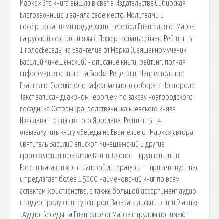
Марка» Эта книга вышла в свет в Издательстве Сибирская
Благозвонница и заняла свое место. Молитвами и
пожертвованиями поддержите перевод Евангелия от Марка
на русский жестовый язык. Пожертвовать сейчас. Рейтинг: 5 -
1 голосБеседы на Евангелие от Марка (Священномученик
Василий Кинешемский) - описание книги, рейтинг, полная
информация о книге на Bookz. Рецензии. Напрестольное
Евангелие Софийского кафедрального собора в Новгороде.
Текст записан диаконом Георгием по заказу новгородского
посадника Остромира, родственника киевского князя
Изяслава – сына святого Ярослава. Рейтинг: 5 - 4
отзываКупить книгу «Беседы на Евангелие от Марка» автора
Святитель Василий епископ Кинешемский и другие
произведения в разделе Книги. Слово — крупнейший в
России магазин христианской литературы — приветствует вас
и предлагает более 15000 наименований книг по всем
аспектам христианства, а также большой ассортимент аудио
и видео продукции, сувениров. Заказать диски и книги Главная
· Аудио; Беседы на Евангелие от Марка с трудом понимают