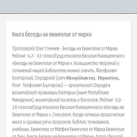
Книга беседы на евангелие от марка
Протоиерей Олег Стеняев - Беседы на Евангелие от Марка.
Рейтинг: 4,2 - 43 голосаТруд епископа Василия Кинешемского
«Беседы на Евангелие от Марка ». Большинство творений и
сочинений нашей Библиотеки можно скачать. Феофилакт
Болгарский, Охридский (греч.Θεοφύλακτος ¨Ηφαιστος,
болг. Теофилакт Български) — архиепископ Охрида в
византийской провинции Болгарии (ныне Республика
Македония), византийский писатель и богослов. Рейтинг: 4,9 -
16 голосовТруд епископа Василия Кинешемского «Беседы на
Евангелие от Марка ». Спасителя. Когда читаешь пророческие
книги и суровые речи пророков. Библия, толкования,
учебники. Евангелие от Матфея Евангелие от Марка Евангелие
от Луки. Книга: Беседы на Евангелие от Марка. Автор: Василий