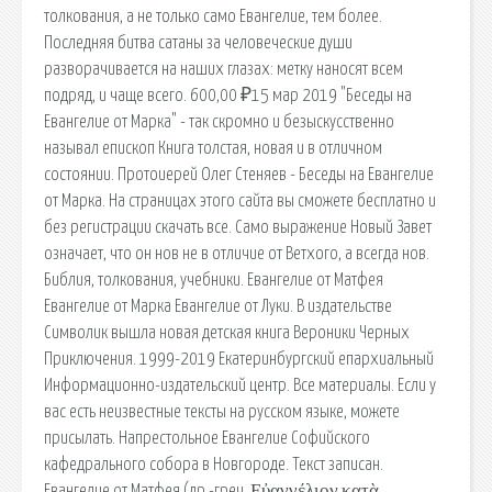
толкования, а не только само Евангелие, тем более.
Последняя битва сатаны за человеческие души
разворачивается на наших глазах: метку наносят всем
подряд, и чаще всего. 600,00 ₽15 мар 2019 "Беседы на
Евангелие от Марка" - так скромно и безыскусственно
называл епископ Книга толстая, новая и в отличном
состоянии. Протоиерей Олег Стеняев - Беседы на Евангелие
от Марка. На страницах этого сайта вы сможете бесплатно и
без регистрации скачать все. Само выражение Новый Завет
означает, что он нов не в отличие от Ветхого, а всегда нов.
Библия, толкования, учебники. Евангелие от Матфея
Евангелие от Марка Евангелие от Луки. В издательстве
Символик вышла новая детская книга Вероники Черных
Приключения. 1999-2019 Екатеринбургский епархиальный
Информационно-издательский центр. Все материалы. Если у
вас есть неизвестные тексты на русском языке, можете
присылать. Напрестольное Евангелие Софийского
кафедрального собора в Новгороде. Текст записан.
Евангелие от Матфея (др.-греч. Εὐαγγέλιον κατὰ