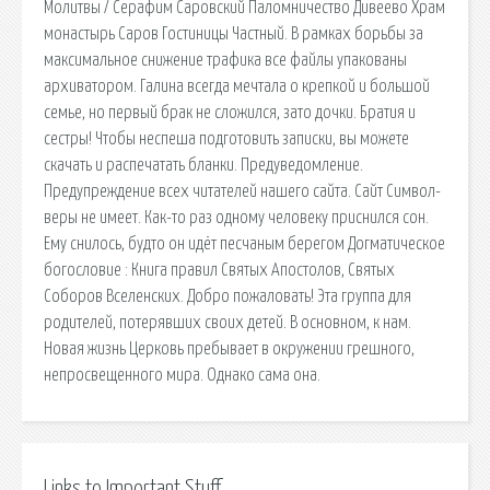
Молитвы / Серафим Саровский Паломничество Дивеево Храм
монастырь Саров Гостиницы Частный. В рамках борьбы за
максимальное снижение трафика все файлы упакованы
архиватором. Галина всегда мечтала о крепкой и большой
семье, но первый брак не сложился, зато дочки. Братия и
сестры! Чтобы неспеша подготовить записки, вы можете
скачать и распечатать бланки. Предуведомление.
Предупреждение всех читателей нашего сайта. Сайт Символ-
веры не имеет. Как-то раз одному человеку приснился сон.
Ему снилось, будто он идёт песчаным берегом Догматическое
богословие : Книга правил Святых Апостолов, Святых
Соборов Вселенских. Добро пожаловать! Эта группа для
родителей, потерявших своих детей. В основном, к нам.
Новая жизнь Церковь пребывает в окружении грешного,
непросвещенного мира. Однако сама она.
Links to Important Stuff