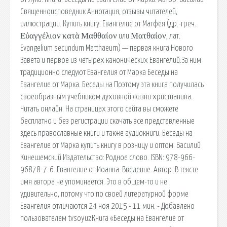
Священноисповедник Аннотация, отзывы читателей,
иллюстрации. Купить книгу. Евангелие от Матфея (др.-греч.
Εὐαγγέλιον κατὰ Μαθθαίον или Ματθαίον, лат.
Evangelium secundum Matthaeum) — первая книга Нового
Завета и первое из четырёх канонических Евангелий.За ним
традиционно следуют Евангелия от Марка Беседы на
Евангелие от Марка. Беседы на Поэтому эта книга получилась
своеобразным учебником духовной жизни христианина.
Читать онлайн. На страницах этого сайта вы сможете
бесплатно и без регистрации скачать все представленные
здесь православные книги и также аудиокниги. Беседы на
Евангелие от Марка купить книгу в розницу и оптом. Василий
Кинешемский Издательство: Родное слово. ISBN: 978-966-
96878-7-6. Евангелие от Иоанна. Введение. Автор. В тексте
имя автора не упоминается. Это в общем-то и не
удивительно, потому что по своей литературной форме
Евангелия отличаются 24 ноя 2015 - 11 мин. - Добавлено
пользователем tvsoyuzКнига «Беседы на Евангелие от