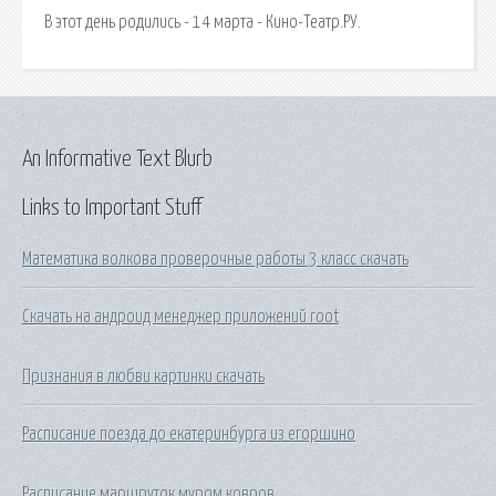
В этот день родились - 14 марта - Кино-Театр.РУ.
An Informative Text Blurb
Links to Important Stuff
Математика волкова проверочные работы 3 класс скачать
Скачать на андроид менеджер приложений root
Признания в любви картинки скачать
Расписание поезда до екатеринбурга из егоршино
Расписание маршруток муром ковров