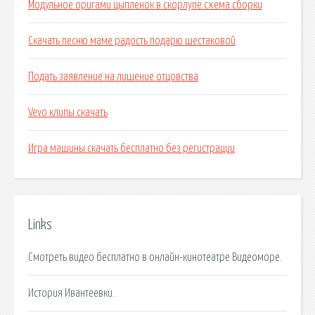
Модульное оригами цыпленок в скорлупе схема сборки
Скачать песню маме радость подарю шестаковой
Подать заявление на лишение отцовства
Vevo клипы скачать
Игра машины скачать бесплатно без регистрации
Links
Смотреть видео бесплатно в онлайн-кинотеатре Видеоморе.
История Ивантеевки.