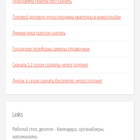
Программа генетик тест скачать
Типовой договор купли продажи квартиры в новостройке
Лунная река рингтон скачать
Городские телефоны самары справочник
Скачать 12 сезон солдаты через торрент
Лунтик 4 сезон скачать бесплатно через торрент
Links
Рабочий стол, десктоп - Календари, органайзеры,
напоминалки.