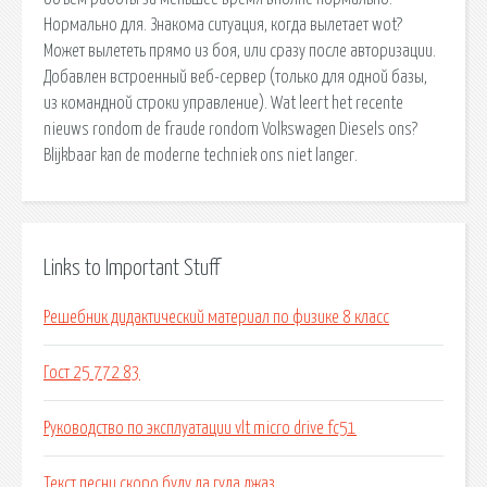
Нормально для. Знакома ситуация, когда вылетает wot?
Может вылететь прямо из боя, или сразу после авторизации.
Добавлен встроенный веб-сервер (только для одной базы,
из командной строки управление). Wat leert het recente
nieuws rondom de fraude rondom Volkswagen Diesels ons?
Blijkbaar kan de moderne techniek ons niet langer.
Links to Important Stuff
Решебник дидактический материал по физике 8 класс
Гост 25 772 83
Руководство по эксплуатации vlt micro drive fc51
Текст песни скоро буду да гуда джаз