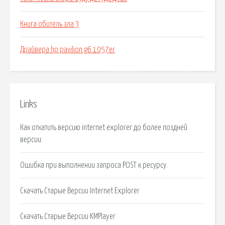
Книга обитель зла 3
Драйвера hp pavilion g6 1057er
Links
Как откатить версию internet explorer до более поздней
версии.
Ошибка при выполнении запроса POST к ресурсу.
Скачать Старые Версии Internet Explorer
Скачать Старые Версии KMPlayer