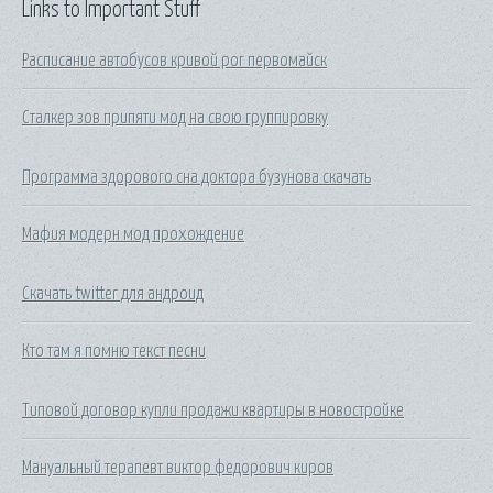
Links to Important Stuff
Расписание автобусов кривой рог первомайск
Сталкер зов припяти мод на свою группировку
Программа здорового сна доктора бузунова скачать
Мафия модерн мод прохождение
Скачать twitter для андроид
Кто там я помню текст песни
Типовой договор купли продажи квартиры в новостройке
Мануальный терапевт виктор федорович киров