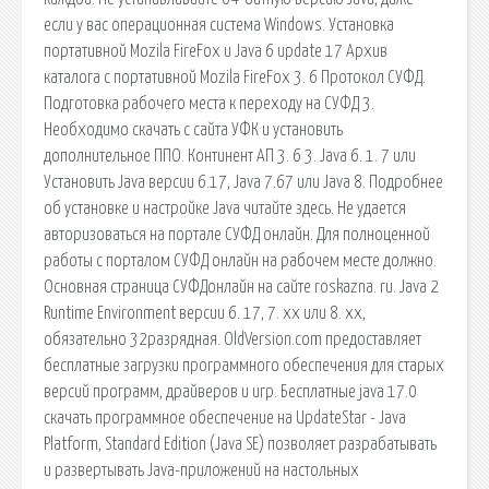
если у вас операционная система Windows. Установка
портативной Mozila FireFox и Java 6 update 17 Архив
каталога с портативной Mozila FireFox 3. 6 Протокол СУФД.
Подготовка рабочего места к переходу на СУФД 3.
Необходимо скачать с сайта УФК и установить
дополнительное ППО. Континент АП 3. 6 3. Java 6. 1. 7 или
Установить Java версии 6.17, Java 7.67 или Java 8. Подробнее
об установке и настройке Java читайте здесь. Не удается
авторизоваться на портале СУФД онлайн. Для полноценной
работы с порталом СУФД онлайн на рабочем месте должно.
Основная страница СУФДонлайн на сайте roskazna. ru. Java 2
Runtime Environment версии 6. 17, 7. хх или 8. хх,
обязательно 32разрядная. OldVersion.com предоставляет
бесплатные загрузки программного обеспечения для старых
версий программ, драйверов и игр. Бесплатные java 17.0
скачать программное обеспечение на UpdateStar - Java
Platform, Standard Edition (Java SE) позволяет разрабатывать
и развертывать Java-приложений на настольных