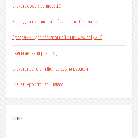
Скачать обои с виндовс 10
Книги дарьи донцовой в fb2 скачать бесплатно
Программы для электронной книги wexler t7206
Схема лечения рака асд
Скачать песню a million voices на русском
Скачать урок по изо 3 класс
Links