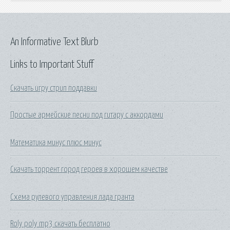
An Informative Text Blurb
Links to Important Stuff
Скачать игру стрип поддавки
Простые армейские песни под гитару с аккордами
Математика минус плюс минус
Скачать торрент город героев в хорошем качестве
Схема рулевого управления лада гранта
Roly poly mp3 скачать бесплатно