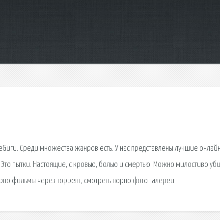
neGuru. Среди множества жанров есть. У нас представлены лучшие онлай
Это пытки. Настоящие, с кровью, болью и смертью. Можно милостиво уби
орно фильмы через торрент, смотреть порно фото галереи