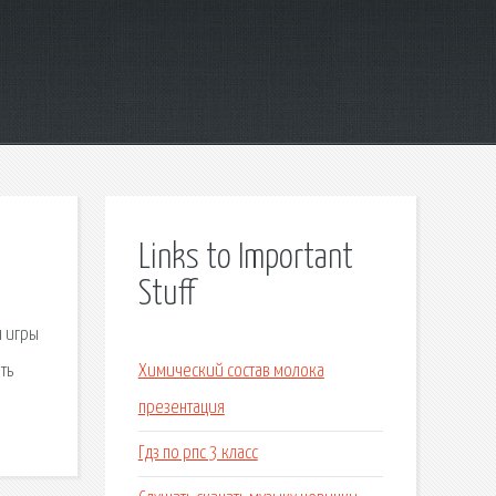
Links to Important
Stuff
н игры
ть
Химический состав молока
презентация
Гдз по рпс 3 класс