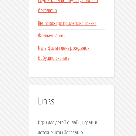
Слушать скачать музыку новинки
бесплатно
Книга захара прилепина санька
Фоллаут 2 патч
Мультфильм день рождения
бабушки скачать
Links
Игры для детей онлайн, играть в
детские игры бесплатно.