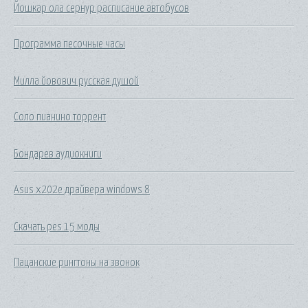
Йошкар ола сернур расписание автобусов
Программа песочные часы
Милла йовович русская душой
Соло пианино торрент
Бондарев аудиокниги
Asus x202e драйвера windows 8
Скачать pes 15 моды
Пацанские рингтоны на звонок