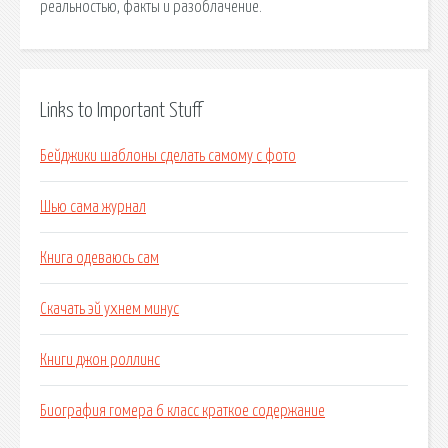
реальностью, факты и разоблачение.
Links to Important Stuff
Бейджики шаблоны сделать самому с фото
Шью сама журнал
Книга одеваюсь сам
Скачать эй ухнем минус
Книги джон роллинс
Биография гомера 6 класс краткое содержание