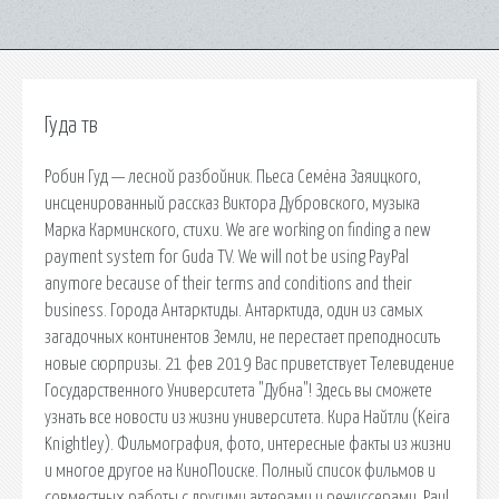
Гуда тв
Робин Гуд — лесной разбойник. Пьеса Семёна Заяицкого,
инсценированный рассказ Виктора Дубровского, музыка
Марка Карминского, стихи. We are working on finding a new
payment system for Guda TV. We will not be using PayPal
anymore because of their terms and conditions and their
business. Города Антарктиды. Антарктида, один из самых
загадочных континентов Земли, не перестает преподносить
новые сюрпризы. 21 фев 2019 Вас приветствует Телевидение
Государственного Университета "Дубна"! Здесь вы сможете
узнать все новости из жизни университета. Кира Найтли (Keira
Knightley). Фильмография, фото, интересные факты из жизни
и многое другое на КиноПоиске. Полный список фильмов и
совместных работы с другими актерами и режиссерами. Paul