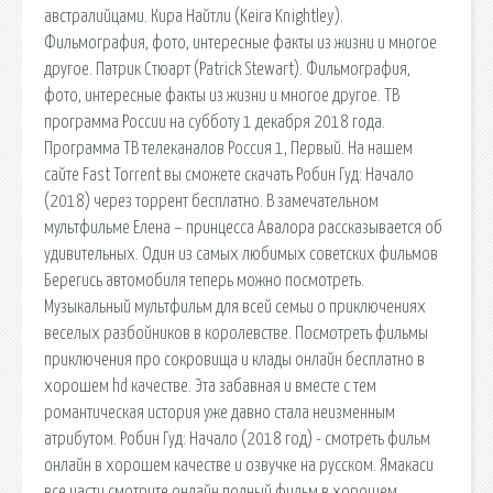
австралийцами. Кира Найтли (Keira Knightley).
Фильмография, фото, интересные факты из жизни и многое
другое. Патрик Стюарт (Patrick Stewart). Фильмография,
фото, интересные факты из жизни и многое другое. ТВ
программа России на субботу 1 декабря 2018 года.
Программа ТВ телеканалов Россия 1, Первый. На нашем
сайте Fast Torrent вы сможете скачать Робин Гуд: Начало
(2018) через торрент бесплатно. В замечательном
мультфильме Елена – принцесса Авалора рассказывается об
удивительных. Один из самых любимых советских фильмов
Берегись автомобиля теперь можно посмотреть.
Музыкальный мультфильм для всей семьи о приключениях
веселых разбойников в королевстве. Посмотреть фильмы
приключения про сокровища и клады онлайн бесплатно в
хорошем hd качестве. Эта забавная и вместе с тем
романтическая история уже давно стала неизменным
атрибутом. Робин Гуд: Начало (2018 год) - смотреть фильм
онлайн в хорошем качестве и озвучке на русском. Ямакаси
все части смотрите онлайн полный фильм в хорошем