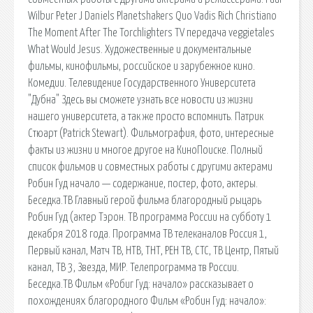
Wilbur Peter J Daniels Planetshakers Quo Vadis Rich Christiano
The Moment After The Torchlighters TV передача veggietales
What Would Jesus. Художественные и документальные
фильмы, кинофильмы, российское и зарубежное кино.
Комедии. Телевидение Государственного Университета
"Дубна" Здесь вы сможете узнать все новости из жизни
нашего университета, а так же просто вспомнить. Патрик
Стюарт (Patrick Stewart). Фильмография, фото, интересные
факты из жизни и многое другое на КиноПоиске. Полный
список фильмов и совместных работы с другими актерами
Робин Гуд начало — содержание, постер, фото, актеры.
Беседка.ТВ Главный герой фильма благородный рыцарь
Робин Гуд (актер Тэрон. ТВ программа России на субботу 1
декабря 2018 года. Программа ТВ телеканалов Россия 1,
Первый канал, Матч ТВ, НТВ, ТНТ, РЕН ТВ, СТС, ТВ Центр, Пятый
канал, ТВ 3, Звезда, МИР. Телепрограмма тв России.
Беседка.ТВ Фильм «Робиг Гуд: начало» рассказывает о
похождениях благородного Фильм «Робин Гуд: начало»: