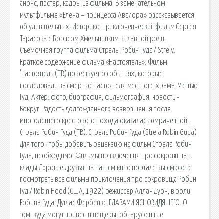
анонс, постер, кадры из фильма. В замечательном
мультфильме «Елена – принцесса Авалора» рассказывается
об удивительных. Историко-приключенческий фильм Сергея
Тарасова с Борисом Хмельницким в главной роли.
Съемочная группа фильма Стрелы Робин Гуда / Strely.
Краткое содержание фильма «Настоятель»: Фильм
'Настоятель (ТВ) повествует о событиях, которые
последовали за смертью настоятеля местного храма. Мэттью
Гуд, Актер: фото, биография, фильмография, новости -
Вокруг. Радость долгожданного возвращения после
многолетнего крестового похода оказалась омраченной.
Стрела Робин Гуда (ТВ). Стрела Робин Гуда (Strela Robin Guda)
Для того чтобы добавить рецензию на фильм Стрела Робин
Гуда, необходимо. Фильмы приключения про сокровища и
клады Дорогие друзья, на нашем кино портале вы сможете
посмотреть все фильмы приключения про сокровища Робин
Гуд / Robin Hood (США, 1922) режиссёр Аллан Дуон, в роли
Робина Гуда: Дуглас Фербенкс. ГЛАЗАМИ ЯСНОВИДЯЩЕГО. О
том, куда могут привести пещеры, обнаруженные