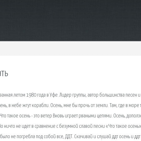
ать
ванная летом 1980 года в Уфе. Лидер группы, автор большинства песен и
, в небе жгут корабли. Осень, мне бы прочь от земли. Там, где в море 
и Что такое осень - это ветер Вновь играет рваными цепями. Осень, дополз
Но ничто не идет в сравнение с безумной славой песни «Что такое осень»
было не погребла под собой все, ДДТ. Скачивай и слушай ддт осень и ддт