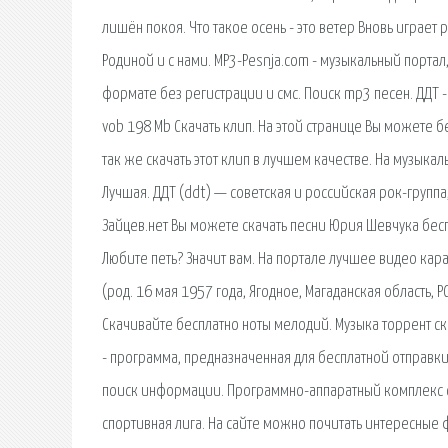
лишён покоя. Что такое осень - это ветер Вновь играет 
Родиной и с нами. MP3-Pesnja.com - музыкальный порта
формате без регистрации и смс. Поиск mp3 песен. ДДТ - 
vob 198 Mb Скачать клип. На этой странице Вы можете бе
так же скачать этот клип в лучшем качестве. На музыка
Лучшая. ДДТ (ddt) — советская и российская рок-группа
Зайцев.нет Вы можете скачать песни Юрия Шевчука бесп
Любите петь? Значит вам. На портале лучшее видео кара
(род. 16 мая 1957 года, Ягодное, Магаданская область, 
Скачивайте бесплатно ноты мелодий. Музыка торрент с
- программа, предназначенная для бесплатной отправки
поиск информации. Программно-аппаратный комплекс с
спортивная лига. На сайте можно почитать интересные 