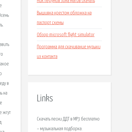
Ник перумов зона магов скачать
е
Вышивка крестом обложка на
Осень
паспорт схемы
ь.
Обзор microsoft flight simulator
авить
Программа для скачивание музыки
то
из контакта
такое
о
еду в
ь на
Links
те
е жгут
Скачать песни ДДТ в MP3 бесплатно
д
– музыкальная подборка.