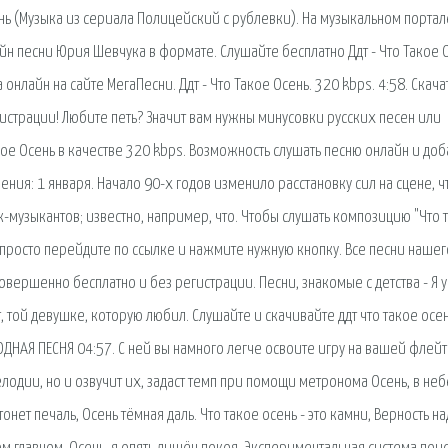
ень (Музыка из сериала Полицейский с рублевки). На музыкальном портал
айн песни Юрия Шевчука в формате. Слушайте бесплатно Ддт - Что Такое 
нлайн на сайте МегаПесни. Ддт - Что Такое Осень. 320 kbps. 4:58. Скачат
гистрации! Любите петь? Значит вам нужны минусовки русских песен или
кое Осень в качестве 320 kbps. Возможность слушать песню онлайн и доб
ления: 1 января. Начало 90-х годов изменило расстановку сил на сцене, ч
музыкантов; известно, например, что. Чтобы слушать композицию "Что 
 просто перейдите по ссылке и нажмите нужную кнопку. Все песни нашег
овершенно бесплатно и без регистрации. Песни, знакомые с детства - Я у
 той девушке, которую любил. Слушайте и скачивайте ддт что такое осен
ОДНАЯ ПЕСНЯ 04:57. С ней вы намного легче освоите игру на вашей флей
лодии, но и озвучит их, задаст темп при помощи метронома Осень, в неб
тонет печаль, Осень тёмная даль. Что такое осень - это камни, Верность на