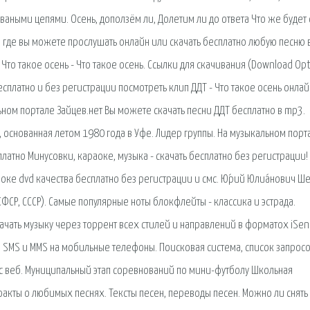
рваными цепями. Осень, доползём ли, Долетим ли до ответа Что же будет 
л, где вы можете прослушать онлайн или скачать бесплатно любую песню
Что такое осень - Что такое осень. Ссылки для скачивания (Download Opt
сплатно и без регистрации посмотреть клип ДДТ - Что такое осень онлайн
льном портале Зайцев.нет Вы можете скачать песни ДДТ бесплатно в mp3.
, основанная летом 1980 года в Уфе. Лидер группы. На музыкальном порт
латно Минусовки, караоке, музыка - скачать бесплатно без регистрации!
оке dvd качества бесплатно без регистрации и смс. Ю́рий Юлиа́нович Ше
РСФСР, СССР). Самые популярные ноты блокфлейты - классика и эстрада.
качать музыку через торрент всех стилей и направлений в форматох iSe
 SMS и MMS на мобильные телефоны. Поисковая сиcтема, список запросо
 веб. Муниципальный этап соревнований по мини-футболу Школьная
факты о любимых песнях. Тексты песен, переводы песен. Можно ли снять