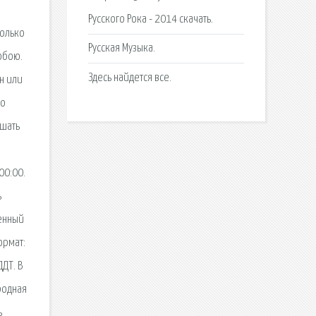
Русского Рока - 2014 скачать.
только
Русская Музыка.
обою.
Здесь найдется все.
н или
но
ушать
00:00.
ь
менный
ормат:
ДДТ. В
ародная
ь