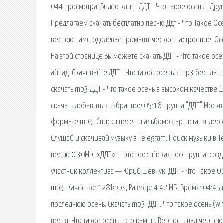
044 просмотра. Видео клип "ДДТ - Что такое осень". Друг
Предлагаем скачать бесплатно песню Ддт - Что Такое Ос
весною нами одолевает романтическое настроение. Осен
На этой странице Вы можете скачать ДДТ - Что такое ос
айпад. Скачивайте ДДТ - Что такое осень в mp3 бесплат
скачать mp3 ДДТ - Что такое осень в высоком качестве 16
скачать добавить в избранное 05:16. группа "ДДТ" Москв
формате mp3. Списки песен и альбомов артиста, видеокли
Слушай и скачивай музыку в Telegram. Поиск музыки в Te
песню 0.30Mb. «ДДТ» — это российская рок-группа, соз
участник коллектива — Юрий Шевчук. ДДТ - Что Такое Ос
mp3, Качество: 128 kbps, Размер: 4.42 МБ, Время: 04:45 
последнюю осень. Скачать mp3. ДДТ. Что такое осень (wi
песня. Что такое осень - это камни, Верность над черн