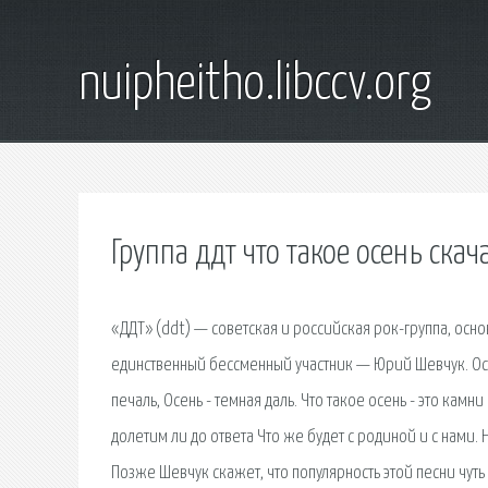
nuipheitho.libccv.org
Группа ддт что такое осень скач
«ДДТ» (ddt) — советская и российская рок-группа, осно
единственный бессменный участник — Юрий Шевчук. Осень
печаль, Осень - темная даль. Что такое осень - это камн
долетим ли до ответа Что же будет с родиной и с нами. 
Позже Шевчук скажет, что популярность этой песни чуть 