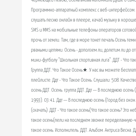
чернеющей Невою, Осень вновь напомнила Душе о самом
Программно-аппаратный комплекс с веб-интерфейсом. На
слушать песню онлайн в плеере, качай музыку в хороше
SMS и MMS на мобильные телефоны операторов сотовой с
прочь от земли. Там, где в море тонет печаль Осень темна
рваными цепями. Осень - доползем ли, долетим ли до от
мини-футболу "Школьная спортивная лига". ДДТ - Что так
Группа ДДТ. Что Такое Осень★. У нас вы можете бесплат
плейлисте. Ддт - Что Такое Осень. Слушали: 508. Качеств
осень ДДТ. Осень. группа ДДТ. Ддт — В последнюю осень
1993). 03:41. Ддт — В последнюю осень (Город без окон.
(скачать). ДДТ - Что такое осень(Что такое осень? Это н
такое осень(пели на последнем звонке переделанную-чт
такое осень. Исполнитель. ДДТ. Альбом. Актриса Весна. 