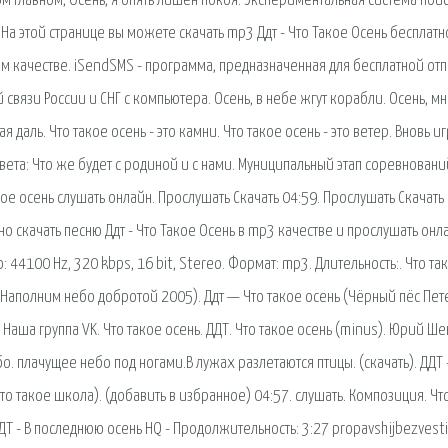
 главном, Осень, я опять лишён покоя. Экспериментальная система поис
 этой странице вы можете скачать mp3 Ддт - Что Такое Осень бесплатн
м качестве. iSendSMS - программа, предназначенная для бесплатной от
вязи России и СНГ с компьютера. Осень, в небе жгут корабли. Осень, м
я даль. Что такое осень - это камни. Что такое осень - это ветер. Вновь и
вета: Что же будет с родиной и с нами. Муниципальный этап соревновани
ое осень слушать онлайн. Прослушать Скачать 04:59. Прослушать Скачать 
но скачать песню Ддт - Что Такое Осень в mp3 качестве и прослушать онл
о: 44100 Hz, 320 kbps, 16 bit, Stereo. Формат: mp3. Длительность:. Что та
 (Наполним небо добротой 2005). Ддт — Что такое осень (Чёрный пёс Пет
 Наша группа VK. Что такое осень. ДДТ. Что такое осень (minus). Юрий Ше
ебо. плачущее небо под ногами.В лужах разлетаются птицы. (скачать). ДДТ 
о такое школа). (добавить в избранное) 04:57. слушать. Композиция. Чт
ДДТ - В последнюю осень HQ - Продолжительность: 3:27 propavshijbezvest