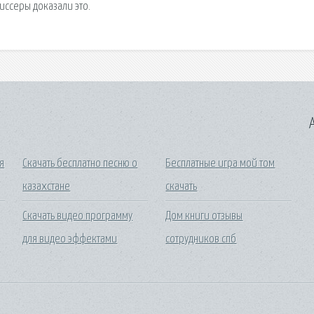
ссеры доказали это.
A
я
Скачать бесплатно песню о
Бесплатные игра мой том
казахстане
скачать
Скачать видео программу
Дом книги отзывы
для видео эффектами
сотрудников спб