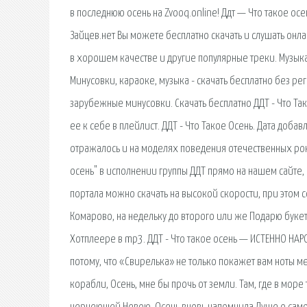
в последнюю осень на Zvooq.online! Ддт — Что такое ос
Зайцев.нет Вы можете бесплатно скачать и слушать онл
в хорошем качестве и другие популярные треки. Музыка о
Минусовки, караоке, музыка - скачать бесплатно без ре
зарубежные минусовки. Скачать бесплатно ДДТ - Что Та
ее к себе в плейлист. ДДТ - Что Такое Осень. Дата добав
отражалось и на моделях поведения отечественных рок-
осень" в исполнении группы ДДТ прямо на нашем сайте,
портала можно скачать на высокой скорости, при этом с
Комарово, на недельку до второго или же Подарю букет,
Хотплеере в mp3. ДДТ - Что такое осень — ИСТЕННО НАР
потому, что «Свирелька» не только покажет вам ноты ме
корабли, Осень, мне бы прочь от земли. Там, где в море 