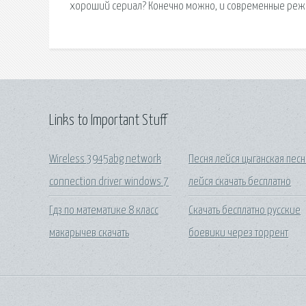
хороший сериал? Конечно можно, и современные режи
Links to Important Stuff
Wireless 3945abg network
Песня лейся цыганская песн
connection driver windows 7
лейся скачать бесплатно
Гдз по математике 8 класс
Скачать бесплатно русские
макарычев скачать
боевики через торрент