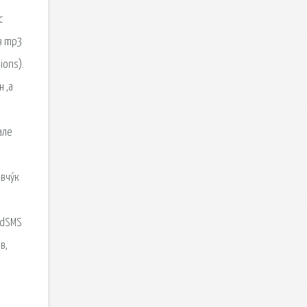
с
 в mp3
ions).
 ,а
але
вчу́к
ndSMS
в,