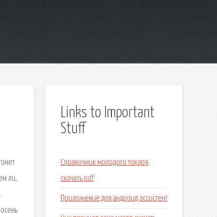
Links to Important
Stuff
тонет
Справочник молодого токаря
ем ли,
скачать pdf
.
Приложение для андроид ассистент
 осень