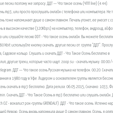
ие песни поэтому же запросу. ДДТ — Что такое осень (ЧПП live) (4:44).
ень.mp3, или просто прослушать онлайн с телефона или компьютера. Не 
ь тоже напоминает душе о самом главном. Печаль утонет, ее унесет с с
ень в высоком качестве (320Kbps) на компьютер, телефон, андроид, айфо
но или слушайте песню DDT - Что такое осень онлайн. Вы можете бесплат
0 kbit используйте кнопку скачать. другие песни от: группа "ДДТ". Просл
а, Садовое кольцо. Слушать и скачать ДДТ - Что Такое Осень бесплатно в
п, другие треки, которые часто ищут. zoop.su - скачать музыку. 00:00 / 
legram. ДДТ — Что такое осень Русская музыка на телефон. 00:20. Скачат
данная в 1980 году в Уфе. Лидером и основателем группы является бесс
ень скачать в mp3 бесплатно. Дата релиза: 06.05.2015, Скачано: 1033, Ф
min. Скачать ДДТ - Что Такое Осень в mp3 бесплатно или слушать онлайн. 
th OZ - вокалист рок-группы GRENDALF). ДДТ - Что такое осень. Истенно н
еющей Невою. Осень вновь напомнила душе О самом главном, Осень, я опят