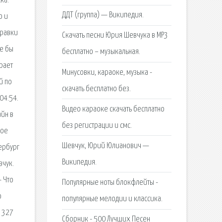
ка.
ДДТ (группа) — Википедия.
о и
правки
Скачать песни Юрия Шевчука в MP3
не бы
бесплатно – музыкальная.
грает
Минусовки, караоке, музыка -
й по
скачать бесплатно без.
04:54.
Видео караоке скачать бесплатно
айн в
без регистрации и смс.
кое
Шевчук, Юрий Юлианович —
ербург
Википедия.
вчук.
- Что
Популярные ноты блокфлейты -
о
популярные мелодии и классика.
i 327
Сборник - 500 Лучших Песен