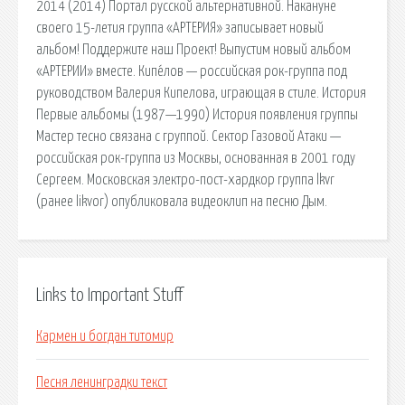
2014 (2014) Портал русской альтернативной. Накануне
своего 15-летия группа «АРТЕРИЯ» записывает новый
альбом! Поддержите наш Проект! Выпустим новый альбом
«АРТЕРИИ» вместе. Кипе́лов — российская рок-группа под
руководством Валерия Кипелова, играющая в стиле. История
Первые альбомы (1987—1990) История появления группы
Мастер тесно связана с группой. Сектор Газовой Атаки —
российская рок-группа из Москвы, основанная в 2001 году
Сергеем. Московская электро-пост-хардкор группа lkvr
(ранее likvor) опубликовала видеоклип на песню Дым.
Links to Important Stuff
Кармен и богдан титомир
Песня ленинградки текст