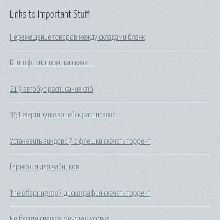
Links to Important Stuff
Перемещение товаров между складами бланк
Книги физиогномика скачать
213 автобус расписание спб
351 маршрутка копейск расписание
Установить виндовс 7 с флешки скачать торрент
Гармония для чайников
The offspring mp3 дискография скачать торрент
Не будите спящих мент минусовка