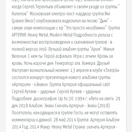
когда Сергей Терентьев объявляет о своём уходе из группы "
Кипелов". Московская электро-пост-хардкор группа lkvr
(ранее likvor) опубликовала видеоклип на песню "Дым" –
самую злую композицию с ep "Это просто неизбежно". Группа
АРТЕРИЯ: Heavy Metal, Modern Metal Подробности релиза с
возможностью воспроизведения и скачивания треков - в
полной версии этой. Лучший альбом группы "Ария". Мания
Величия. С кем ты. Герой асфальта. Игра с огнем. Кровь за
кровь. Ночь короче дня. Генератор зла. Химера. Друзья!
Наступает волнительный момент: 13 апреля в клубе «ТеатрЪ»
состоится концерт-презентация нового альбома группы
«Артерия» - «Знаки». Группа Артерия официальный сайт.
Сергей Кутаев – ударные. Сергей Кутаев – ударные
Подробнее. дискография. Up to 30. 1994 г. «Лети на свет». 29
дек 2018 Альбом: Знаки Скачать Артерия - Знаки (2018)
Посетители, находящиеся в группе Гости, не могут оставлять
комментарии к данной. 28 май 2014 Группа: Артерия Альбом:
2014 Год: 2014 Жанр: Heavy Metal Страна: скачать Артерия -