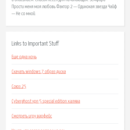
Прости меня моя любовь Фактор 2 — Одинокая звезда Чайф
— Не со мной.
Links to Important Stuff
Еще одна ночь
Скачать windows 7 образ диска
Союз 25
Cyberghost vpn 5 special edition халява
Смотреть игру варфейс