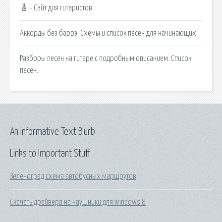
🎸 - Сайт для гитаристов.
Аккорды без баррэ. Схемы и список песен для начинающих.
Разборы песен на гитаре с подробным описанием. Список
песен.
An Informative Text Blurb
Links to Important Stuff
Зеленоград схема автобусных маршрутов
Скачать драйвера на наушники для windows 8