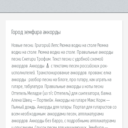
Город земфира аккорды
Новые песни. Григорий Лепс Рюмка водки на столе Рюмка
водки на столе. Рюмка водки на столе. Правильные аккорды
песни Снегири Трофим. Текст песни с удобной схемой
аккордов. Аккорды 🎸 с текстами песен российских рок-
исполнителей. Транспонирование аккордов. прованс елка
аккорды : разбор песни на блоге, про гитару, как играть на
гитаре, табулатура. Правильные аккорды и ноты песни
Оттепель Меладзе (из т/с Оттепель) для синтезатора, баяна.
Алена Швец — Портвейн. Аккорды на гитаре Макс Корж —
Пьяный дождь. Аккорды для гитары. Портал для гитаристов со
всем необходимым: аккордами песен, аппликатурами
аккордов. Аккорды без баррэ, с подробными аппликатурами
и описанием. Список песен для начинающих. Земфира —