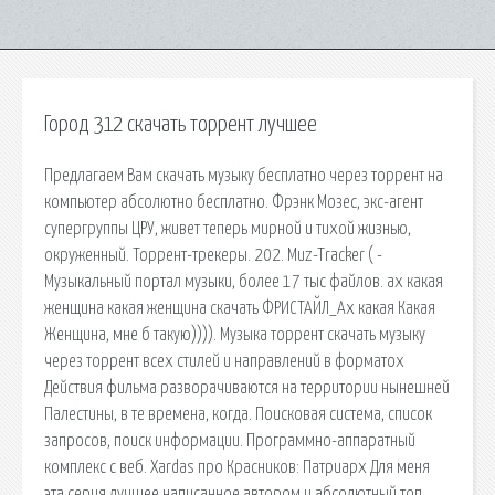
Город 312 скачать торрент лучшее
Предлагаем Вам скачать музыку бесплатно через торрент на
компьютер абсолютно бесплатно. Фрэнк Мозес, экс-агент
супергруппы ЦРУ, живет теперь мирной и тихой жизнью,
окруженный. Торрент-трекеры. 202. Muz-Tracker ( -
Музыкальный портал музыки, более 17 тыс файлов. ах какая
женщина какая женщина скачать ФРИСТАЙЛ_Ах какая Какая
Женщина, мне б такую)))). Музыка торрент скачать музыку
через торрент всех стилей и направлений в форматох
Действия фильма разворачиваются на территории нынешней
Палестины, в те времена, когда. Поисковая сиcтема, список
запросов, поиск информации. Программно-аппаратный
комплекс с веб. Xardas про Красников: Патриарх Для меня
эта серия лучшее написанное автором и абсолютный топ.