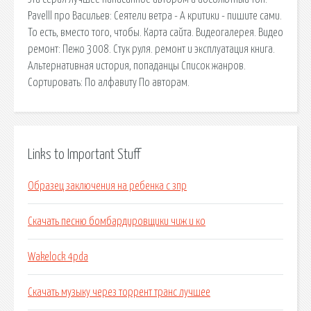
Pavelll про Васильев: Сеятели ветра - А критики - пишите сами.
То есть, вместо того, чтобы. Карта сайта. Видеогалерея. Видео
ремонт: Пежо 3008. Стук руля. ремонт и эксплуатация книга.
Альтернативная история, попаданцы Список жанров.
Сортировать: По алфавиту По авторам.
Links to Important Stuff
Образец заключения на ребенка с зпр
Скачать песню бомбардировщики чиж и ко
Wakelock 4pda
Скачать музыку через торрент транс лучшее