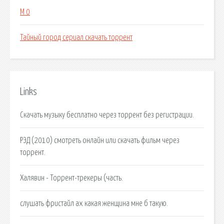
М 0
Тайный город сериал скачать торрент
Links
Скачать музыку бесплатно через торрент без регистрации.
РЭД (2010) смотреть онлайн или скачать фильм через
торрент.
Халявин - Торрент-трекеры (часть.
слушать фристайл ах какая женщина мне б такую.