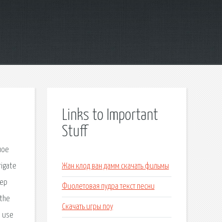
Links to Important
Stuff
ное
rigate
Жан клод ван дамм скачать фильмы
зер
Фиолетовая пудра текст песни
 the
Скачать игры поу
e use