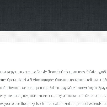
аница загрузки в магазине Google Chrome): С официального. friGate - удоб
e, Opera и Mozilla Firefox, которое. Описание возможностей плагина F
вайте бесплатное расширение friGate и получайте в своем Яндекс.Брау
ве лучше бы Медведевым занимались, откуда и на какие. friGate extends
lows you to use the proxy to a limited extent and our product extends th