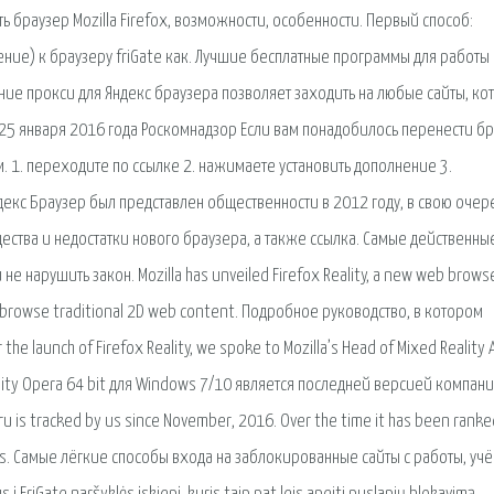
ь браузер Mozilla Firefox, возможности, особенности. Первый способ:
ние) к браузеру friGate как. Лучшие бесплатные программы для работы 
ание прокси для Яндекс браузера позволяет заходить на любые сайты, ко
 25 января 2016 года Роскомнадзор Если вам понадобилось перенести б
ом. 1. переходите по ссылке 2. нажимаете установить дополнение 3.
ндекс Браузер был представлен общественности в 2012 году, в свою очер
ущества и недостатки нового браузера, а также ссылка. Самые действенны
 нарушить закон. Mozilla has unveiled Firefox Reality, a new web browse
to browse traditional 2D web content. Подробное руководство, в котором
the launch of Firefox Reality, we spoke to Mozilla’s Head of Mixed Reality
eality Opera 64 bit для Windows 7/10 является последней версией компан
u is tracked by us since November, 2016. Over the time it has been ranke
comes. Самые лёгкие способы входа на заблокированные сайты с работы, уч