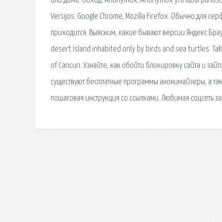
или дома. Обход. Anonymox. Anonymox yra labai panašus į F
Versijos: Google Chrome, Mozilla Firefox. Обычно для се
приходится. Выясним, какие бывают версии Яндекс Брауз
desert island inhabited only by birds and sea turtles. Ta
of Cancun. Узнайте, как обойти блокировку сайта и зай
существуют бесплатные программы анонимайзеры, а так
пошаговая инструкция со ссылками. Любимая соцсеть заб