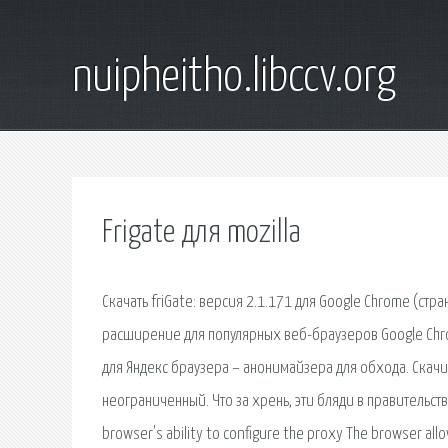
nuipheitho.libccv.org
Frigate для mozilla
Скачать friGate: версия 2.1.171 для Google Chrome (cтр
расширение для популярных веб-браузеров Google Chrom
для Яндекс браузера – анонимайзера для обхода. Скачи
неограниченный. Что за хрень, эти бляди в правительст
browser's ability to configure the proxy The browser al