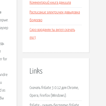
Комментарий книга даниила
Расписание электричек давыдовка
в
бодеево
торые.
раузер
Саро варданян ты ангел скачать
mp3
едь
е
r for
Links
 Andre
ии
Cкачать friGate 3.0.12 для Chrome,
d as
Opera, Firefox (Windows).
ёбы
friGate - скачать бесплатно friGate