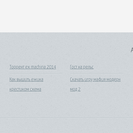
A
Торрент ex machina 2014
Гост на рельс
Как вышить ежика
Скачать игру мафия модерн
крестиком схема
мод 2