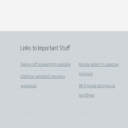
Links to Important Stuff
Dwg в pdf конвертер онлайн
Клипы video ts шансон
торрент
Шаблон чековой книжки
желаний
Wi fi точка доступа на
ноутбуке