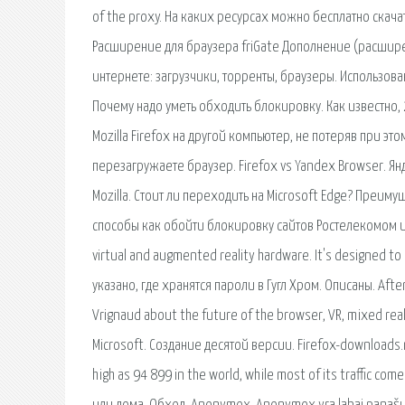
of the proxy. На каких ресурсах можно бесплатно скачат
Расширение для браузера friGate Дополнение (расшире
интернете: загрузчики, торренты, браузеры. Использов
Почему надо уметь обходить блокировку. Как известно,
Mozilla Firefox на другой компьютер, не потеряв при эт
перезагружаете браузер. Firefox vs Yandex Browser. Я
Mozilla. Стоит ли переходить на Microsoft Edge? Преим
способы как обойти блокировку сайтов Ростелекомом и не
virtual and augmented reality hardware. It's designed 
указано, где хранятся пароли в Гугл Хром. Описаны. After 
Vrignaud about the future of the browser, VR, mixed r
Microsoft. Создание десятой версии. Firefox-downloads.r
high as 94 899 in the world, while most of its traffic 