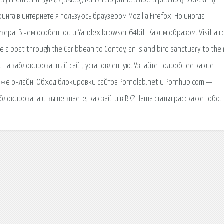
riGate naršyklės įskiepį, kuris taip pat leis apeiti puslapių blokavimą.
рфинга в интернете я пользуюсь браузером Mozilla Firefox. Но иногда
ера. В чем особенности Yandex browser 64bit. Каким образом. Visit a r
ke a boat through the Caribbean to Contoy, an island bird sanctuary to the
ти на заблокированный сайт, установленную. Узнайте подробнее какие
же онлайн. Обход блокировки сайтов Pornolab.net и Pornhub.com —
локирована и вы не знаете, как зайти в ВК? Наша статья расскажет обо.