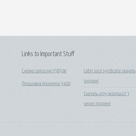
Links to Important Stuff
Схема samsung s5830g
Latin soul syndicate скачать
торрент
Прошивка принтера 3400
Скачать игру экзорцист 3
через торрент