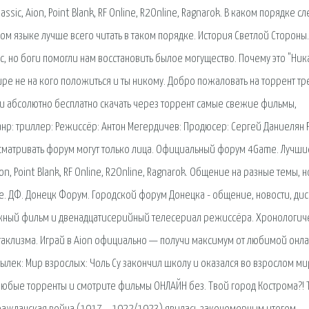
lassic, Aion, Point Blank, RF Online, R2Online, Ragnarok. В каком порядке с
ком языке лучше всего читать в таком порядке. История Светлой Стороны.
с, но боги помогли нам восстановить былое могущество. Почему это "Ник
ре не на кого положиться и ты никому. Добро пожаловать на торрент т
ции абсолютно бесплатно скачать через торрент самые свежие фильмы,
анр: триллер: Режиссёр: Антон Мегердичев: Продюсер: Сергей Даниелян 
сматривать форум могут только лица. Официальный форум 4Game. Лучши
 Aion, Point Blank, RF Online, R2Online, Ragnarok. Общение на разные темы, 
е. ДФ. Донецк Форум. Городской форум Донецка - общение, новости, дис
ёжный фильм и двенадцатисерийный телесериал режиссёра. Хронологич
Катаклизма. Играй в Aion официально — получи максимум от любимой онл
ылек: Мир взрослых: Чоль Су закончил школу и оказался во взрослом ми
е любые торренты и смотрите фильмы ОНЛАЙН без. Твой город Кострома?! 