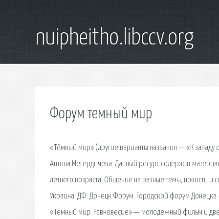
nuipheitho.libccv.org
Форум темный мир
«Тёмный мир» (другие варианты названия — «К западу
Антона Мегердичева. Данный ресурс содержит материал
летнего возраста. Общение на разные темы, новости и с
Украина. ДФ. Донецк Форум. Городской форум Донецка -
«Тёмный мир: Равновесие» — молодёжный фильм и дв