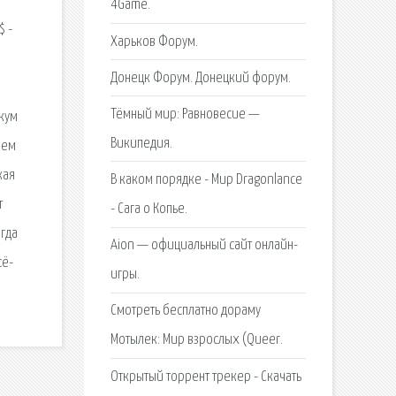
4Game.
$ -
Харьков Форум.
Донецк Форум. Донецкий форум.
Тёмный мир: Равновесие —
икум
Википедия.
шем
кая
В каком порядке - Мир Dragonlance
т
- Сага о Копье.
егда
Aion — официальный сайт онлайн-
сё-
игры.
Смотреть бесплатно дораму
Мотылек: Мир взрослых (Queer.
Открытый торрент трекер - Скачать