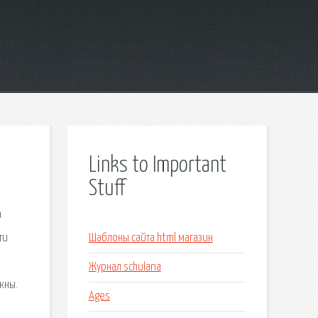
Links to Important
Stuff
а
ти
Шаблоны сайта html магазин
Журнал schulana
жны.
Ages