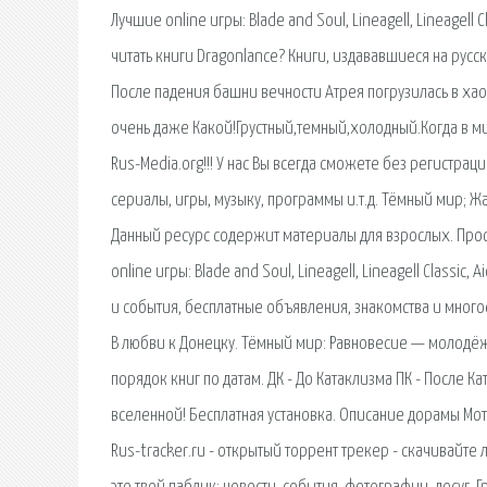
Лучшие online игры: Blade and Soul, Lineagell, Lineagell C
читать книги Dragonlance? Книги, издававшиеся на русс
После падения башни вечности Атрея погрузилась в хао
очень даже Какой!Грустный,темный,холодный.Когда в ми
Rus-Media.org!!! У нас Вы всегда сможете без регистра
сериалы, игры, музыку, программы и.т.д. Тёмный мир; Ж
Данный ресурс содержит материалы для взрослых. Про
online игры: Blade and Soul, Lineagell, Lineagell Classic,
и события, бесплатные объявления, знакомства и много
В любви к Донецку. Тёмный мир: Равновесие — молод
порядок книг по датам. ДК - До Катаклизма ПК - После 
вселенной! Бесплатная установка. Описание дорамы Мот
Rus-tracker.ru - открытый торрент трекер - скачивайт