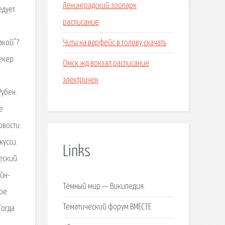
Ленинградский зоопарк
ледует
расписание
Читы на варфейс в голову скачать
акой"?
рекер
Омск жд вокзал расписание
электричек
Рубен.
е
новости
кусси.
Links
еский
айн-
Тёмный мир — Википедия.
ре.
Тематический форум ВМЕСТЕ.
Тогда