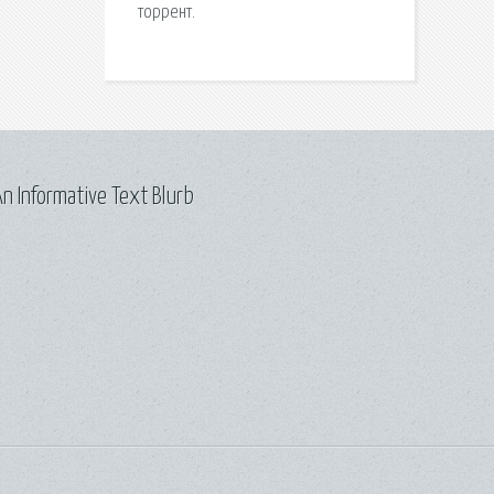
торрент.
n Informative Text Blurb