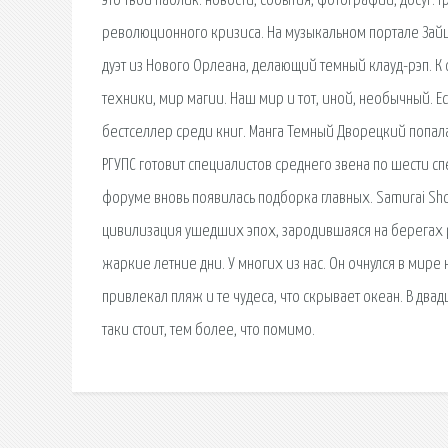
это твой паблик: новости, события, фотографии, досуг
революционного кризиса. На музыкальном портале Зайце
дуэт из Нового Орлеана, делающий темный клауд-рэп. К
техники, мир магии. Наш мир и тот, иной, необычный. Е
бестселлер среди книг. Манга Темный Дворецкий попала
РГУПС готовит специалистов среднего звена по шести с
форуме вновь появилась подборка главных. Samurai Sh
цивилизация ушедших эпох, зародившаяся на берегах ре
жаркие летние дни. У многих из нас. Он очнулся в мире
привлекал пляж и те чудеса, что скрывает океан. В двад
таки стоит, тем более, что помимо.