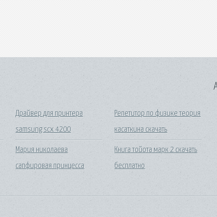
A
Драйвер для принтера
Репетитор по физике теория
samsung scx 4200
касаткина скачать
Мария николаева
Книга тойота марк 2 скачать
сапфировая принцесса
бесплатно