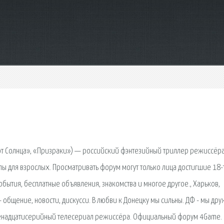
 от Солнца», «Призраки») — российский фэнтезийный триллер режиссёр
ы для взрослых. Просматривать форум могут только лица достигшие 18-
обытия, бесплатные объявления, знакомства и многое другое., Харьков,
 общение, новости, дискусси. В любви к Донецку мы сильны. ДФ - мы дру
енадцатисерийный телесериал режиссёра. Официальный форум 4Game.