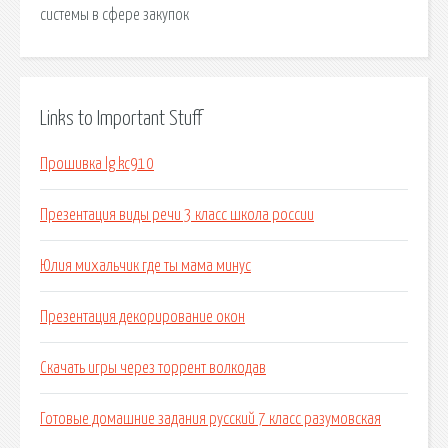
системы в сфере закупок
Links to Important Stuff
Прошивка lg kc910
Презентация виды речи 3 класс школа россии
Юлия михальчик где ты мама минус
Презентация декорирование окон
Скачать игры через торрент волкодав
Готовые домашние задания русский 7 класс разумовская