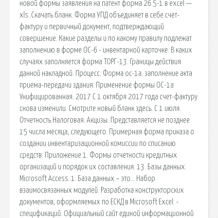
новой формы заявления на патент форма 26.5-1 в excel —
xls. Скачать бланк. Форма УПД объединяет в себе счет-
фактуру и первичный документ, подтверждающий
совершение. Какие разделы и по какому правилу подлежат
заполнению в форме ОС-6 - инвентарной карточке. В каких
случаях заполняется форма ТОРГ-13. Границы действия
данной накладной. Процесс. Форма ос-1а. заполнение акта
приема-передачи здания. Применение формы ОС-1а
Унифицированная. 2017 С 1 октября 2017 года счет-фактуру
снова изменили. Смотрите новый бланк здесь. С 1 июля.
Отчетность Налоговая. Акцизы. Представляется не позднее
15 числа месяца, следующего. Примерная форма приказа о
создании инвентаризационной комиссии по списанию
средств. Приложение 1. Формы отчетности кредитных
организаций и порядок их составления. 13. Базы данных.
Microsoft Access. 1. База данных – это… Набор
взаимосвязанных модулей. Разработка конструкторских
документов, оформляемых по ЕСКД в Microsoft Excel: -
спецификаций. Официальный сайт единой информационной