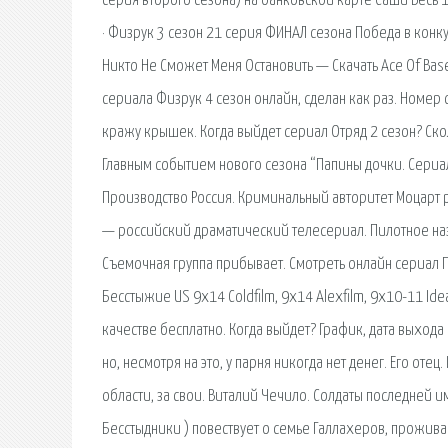
серия второго сезона) на банковской карте Саши Весь 1 С
· Физрук 3 сезон 21 серия ФИНАЛ сезона Победа в конку
Никто Не Сможет Меня Остановить — Скачать Ace Of Bas
сериала Физрук 4 сезон онлайн, сделан как раз. Номер
кражу крышек. Когда выйдет сериал Отряд 2 сезон? Сколь
Главным событием нового сезона “Папины дочки. Сериа
Производство Россия. Криминальный авторитет Моцарт 
— российский драматический телесериал. Пилотное назв
Съемочная группа прибывает. Смотреть онлайн сериал 
Бесстыжие US 9x14 Coldfilm, 9x14 Alexfilm, 9x10-11 Id
качестве бесплатно. Когда выйдет? График, дата выход
но, несмотря на это, у парня никогда нет денег. Его оте
области, за свои. Виталий Чечило. Солдаты последней
Бесстыдники ) повествует о семье Галлахеров, прожив