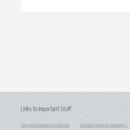
Links to Important Stuff
Гагу расписание сессий озо
Скачать торрент гарфилд 2