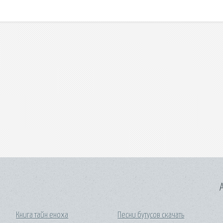
A
Книга тайн еноха
Песни бутусов скачать