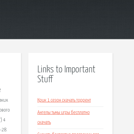
Links to Important
Stuff
2
таких
Крик 1 сезон скачать торрент
нового
Ангелы тьмы игры бесплатно
) 4
скачать
-28.