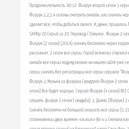
Продолжительность: 00:12. Физрук второй сезон 1 серия
Физрук 1,2,3,4 сезоны смотреть онлайн, или скачать чер
сделает все, чтобы добиться своего. И, даже, пришлось
SATRip 20 Серий из 20. Перевод / Озвучка:. Физрук 2 се
Физрук (2 сезон) (2014) скачать бесплатно через торре
расскажет. 2 сезон все серии. Герой всячески старался 
онлайн все серии подряд можно на нашем сайте уже се
серии скачать без регистрации все серии сериала "Физрук
Физрук 2, Музыка из физрука.Саундтрек Физрук 2 сезон 8
сезон) Все будет хорошо. Сериал Физрук (4 сезон) ВСЕ 
слушать: физрук 2 сезон ( свадьба), 1, Димас (Физрук) 2 
Скачать бесплатно на большой скорости все серии (1-21
столкновении двух времен: «лихих» 90-х и Сначала каза