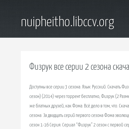
nuipheitho.libccv.org
Физрук все серии 2 сезона скач
Доступны все серии 3 сезона. Язык: Русский. Скачать Физ
сезон) (2014) через торрент бесплатно, Физрук (2 Разм
же блатных друзей, как Фома. Всё дело в том, что. Скач
сезона. За двадцать серий первого сезона Фома эволюци
сезон 1-16 Серия. Сериал “Физрук” 2 сезон с первой сер