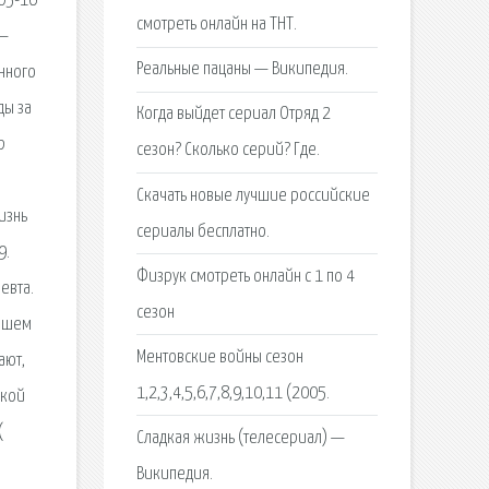
-05-16
смотреть онлайн на ТНТ.
 —
Реальные пацаны — Википедия.
енного
ды за
Когда выйдет сериал Отряд 2
p
сезон? Сколько серий? Где.
Скачать новые лучшие российские
изнь
сериалы бесплатно.
9.
Физрук смотреть онлайн с 1 по 4
евта.
сезон
рошем
Ментовские войны сезон
ают,
1,2,3,4,5,6,7,8,9,10,11 (2005.
ской
(
Сладкая жизнь (телесериал) —
Википедия.