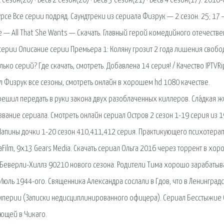
езон(20) · Весь 2 Сезон(20) · Весь 3 Сезон(21) · Весь 4 Сезон(17). 2016
рсе Все серии подряд. Саундтреки из сериала Физрук — 2 сезон. 25; 17
e — All That She Wants — Скачать. Главный герой комедийного отечеств
 серии Описание серии Премьера 1: Коляну грозит 2 года лишения свобо
ко серий? Где скачать, смотреть. Добавлена 14 серия! / Качество IPTVRi
л Физрук все сезоны, смотреть онлайн в хорошем hd 1080 качестве.
решил передать в руки закона двух разоблаченных киллеров. Сла́дкая ж
ание сериала. Смотреть онлайн сериал Остров 2 сезон 1-19 серия из 1
Папины дочки 1-20 сезон 410,411,412 серия. Практикующего психотерап
eaFilm, 9x13 Gears Media. Скачать сериал Ольга 2016 через торрент в хо
а Беверли-Хиллз 90210 нового сезона. Родители Тима хорошо зарабатыв
ц. Июль 1944-ого. Священника Александра сослали в Гдов, что в Ленинград
 империи (Записки недисциплинированного офицера). Сериал Бесстыжие 
ающей в Чикаго.