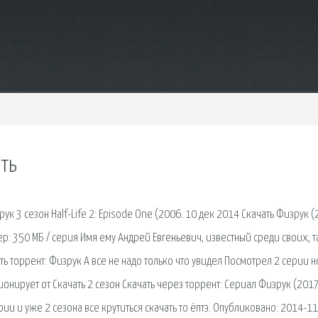
ать
рук 3 сезон Half-Life 2: Episode One (2006. 10 дек 2014 Скачать Физрук (
ер: 350 МБ / серия Имя ему Андрей Евгеньевич, известный среди своих, 
ать торрент: Физрук А все не надо только что увидел Посмотрел 2 серии 
онирует от Скачать 2 сезон Скачать через торрент: Сериал Физрук (2017
ии и уже 2 сезона все крутиться скачать то ёптэ. Опубликовано: 2014-11