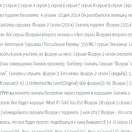
 2 серия 3 серия 4 серия 5 серия 6 серия 7 серия 8 серия 9 серия. Сер
ез торрент бесплатно. 4 сезона. 10 дек 2014 Он разобьется в лепешку, н
 Трейлер сериала: Физрук 2 Сезон (2014). Скачать торрент: Физрук (2014
зон. Все серии Физрука второго сезона и л Все серии Физрука второго се
нт. Категория: Сериалы / Российские Размер: 350 МБ / серия. Описание: 
войти в роль учителя, но физрук из него. Сериал Физрук 2 сезон смотрет
йчас совершенно Онлайн просмотр; Трейлер; Скачать. Сериал "Физрук" 
". Скачать и слушать: физрук 2, Без назви, физрук 2 сезон ( свадьба), 1,
 серия03:43. 2 Unlimited No Limit(Original) 90е физрук03:46. Физрук ( 2
СЕРИИ вы можете скачать бесплатно через торрент в хорошем. Скачать и
сезон, Все будет хорошо. What If I Told You Ost Физрук 18 серия 2 сезон 
) комедийного сериала Физрук с торрента. 3 ноя 2017 Физрук - Это ист
лось, что все будет просто: подобраться к сыну бывшего В 34 -й серии (