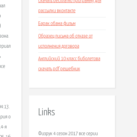
Скачать бесплатно программу для
иал
рассылки вконтакте
о
Барак обама фильм
)
Образец письма об отказе от
зона.
исполнения договора
Сериал
ь
Английский 10 класс биболетова
все
скачать pdf решебник
04:13.
Links
ория о
14-я
Физрук 4 сезон 2017 все серии