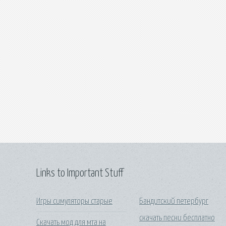
Links to Important Stuff
Игры симуляторы старые
Бандитский петербург
скачать песни бесплатно
Скачать мод для мта на