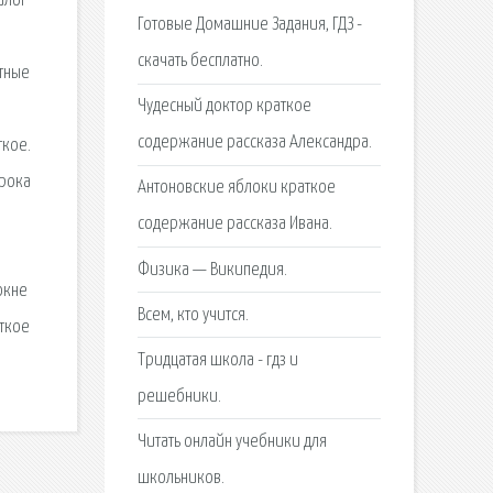
алог
Готовые Домашние Задания, ГДЗ -
скачать бесплатно.
атные
Чудесный доктор краткое
содержание рассказа Александра.
ткое.
урока
Антоновские яблоки краткое
содержание рассказа Ивана.
Физика — Википедия.
окне
Всем, кто учится.
аткое
Тридцатая школа - гдз и
решебники.
Читать онлайн учебники для
школьников.