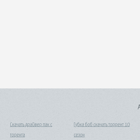
A
Скачать драйвер пак с
Губка боб скачать торрент 10
торента
сезон