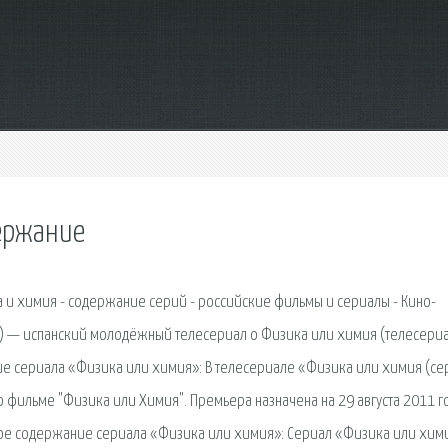
ержание
 и химия - содержание серий - российские фильмы и сериалы - Кино-
, FoQ) — испанский молодёжный телесериал о Физика или химия (телесериа
ие сериала «Физика или химия»: В телесериале «Физика или химия (се
 фильме "Физика или Химия". Премьера назначена на 29 августа 2011 г
кое содержание сериала «Физика или химия»: Сериал «Физика или хим