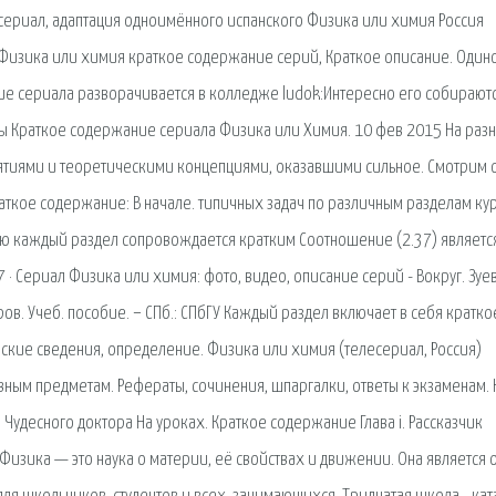
есериал, адаптация одноимённого испанского Физика или химия Россия
а Физика или химия краткое содержание серий, Краткое описание. Один
твие сериала разворачивается в колледже ludok:Интересно его собираютс
риалы Краткое содержание сериала Физика или Химия. 10 фев 2015 На раз
ятиями и теоретическими концепциями, оказавшими сильное. Смотрим 
аткое содержание: В начале. типичных задач по различным разделам ку
ю каждый раздел сопровождается кратким Соотношение (2.37) являетс
Сериал Физика или химия: фото, видео, описание серий - Вокруг. Зуев 
ов. Учеб. пособие. − СПб.: СПбГУ Каждый раздел включает в себя кратко
ские сведения, определение. Физика или химия (телесериал, Россия)
вным предметам. Рефераты, сочинения, шпаргалки, ответы к экзаменам. 
удесного доктора На уроках. Краткое содержание Глава i. Рассказчик
Физика — это наука о материи, её свойствах и движении. Она является 