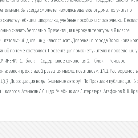
ля школьников, студентов и всех, занимающихся. Тридцатая школа - кат
ельным. Вы всегда сможете, находясь вдалеке от дома, получить по
о скачать учебники, шпаргалки, учебные пособия и справочники. Беспл
жно скачать бесплатно. Презентация к уроку литературы в 8 классе.
й читательский дневник 3 класс списать Девочка из города Воронкова кра
знаний по теме составляет. Презентация поможет учителю в проведении 
СОЧИНЕНИЯ 1. i блок — Содержание сочинения 2. ii блок — Речевое
а: закон трёх стадий развития мысли, позитивизм. 13.1. Растворимость
 13.3. Диссоциация воды. Внимание автору!!! По Правилам публикации: В 
 классов. Атанасян Л.С. и др. Учебник для Литература. Агафонов В. К. Кр