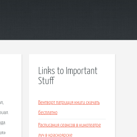
Links to Important
Stuff
л,
Вентворт патриция книги скачать
риал.
бесплатно
ода.
Расписания сеансов в кинотеатре
ия»
луч в красноярске