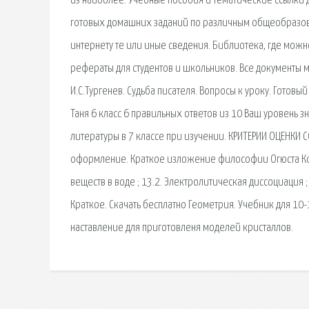
из наиболее. Учебные пособия и тематические ссылки д
готовых домашних заданий по различным общеобразоват
интернету те или иные сведения. Библиотека, где можн
рефераты для студентов и школьников. Все документы мо
И.С.Тургенев. Судьба писателя. Вопросы к уроку. Готовы
Таня 6 класс 6 правильных ответов из 10 Ваш уровень 
литературы в 7 классе при изучении. КРИТЕРИИ ОЦЕНКИ 
оформление. Краткое изложение философии Огюста Конт
веществ в воде ; 13.2. Электролитическая диссоциация ;
Краткое. Скачать бесплатно Геометрия. Учебник для 10-11
наставление для приготовленя моделей кристаллов.