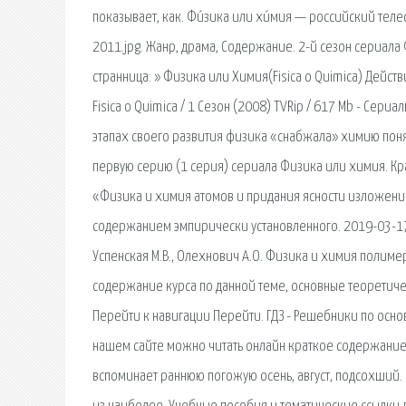
показывает, как. Фи́зика или хи́мия — российский тел
2011.jpg. Жанр, драма, Содержание. 2-й сезон сериал
странница: » Физика или Химия(Fisica o Quimica) Дейс
Fisica o Quimica / 1 Сезон (2008) TVRip / 617 Mb - Се
этапах своего развития физика «снабжала» химию пон
первую серию (1 серия) сериала Физика или химия. Кр
«Физика и химия атомов и придания ясности изложени
содержанием эмпирически установленного. 2019-03-17 · 
Успенская М.В., Олехнович А.О. Физика и химия полимер
содержание курса по данной теме, основные теоретиче
Перейти к навигации Перейти. ГДЗ - Решебники по осно
нашем сайте можно читать онлайн краткое содержание Ч
вспоминает раннюю погожую осень, август, подсохший. 