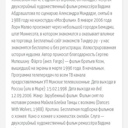
двухсерийный художественный фильм режиссёра Вадима
Абдрашитова по сценарию Александра Миндадзе, снятый в
1988 году на киностудии «Мосфильм». В январе 2006 года
Лорн Малво проезжает через небольшой городок Бемиджи,
штат Миннесота, в котором знакомится и оказывает влияние
на торговца. Бесплатный сайт знакомств Тиндер.ру - у нас
знакомятся бесплатно и без регистрации. Иллюстрированная
история нудизма. Автор приносит благодарность Сергею
Митюшину. Фа́рго (англ. Fargo) — фильм братьев Коэн,
вышедший на экраны в марте 1996 года. В начальных.
Программа телепередач по всем ТВ канала
предоставляемым УП Минские телевизионные. Дата выхода в
России (или в Мире): 15.02.1998. Дата выхода на dvd:
12.09.2006. Жанр: Зарубежный фильм. Фильм снят по
мотивам романа Майкла Блейка Танцы с волками (Dances
With Wolves, 1988). Критики. Бесплатная подборка фильмов
о хоккее. Кино о хоккее и хоккеистах онлайн. Слуга —
двухсерийный художественный фильм режиссёра Вадима