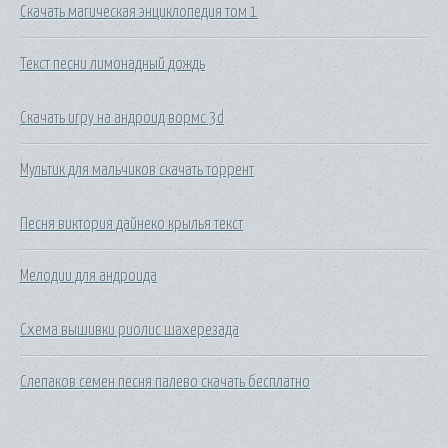
Скачать магическая энциклопедия том 1
Текст песни лимонадный дождь
Скачать игру на андроид вормс 3d
Мультик для мальчиков скачать торрент
Песня виктория дайнеко крылья текст
Мелодии для андроида
Схема вышивки риолис шахерезада
Слепаков семен песня палево скачать бесплатно