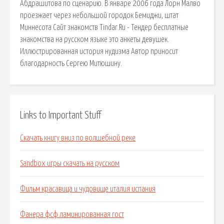
Абдрашитова по сценарию. В январе 2006 года Лорн Малво
проезжает через небольшой городок Бемиджи, штат
Миннесота Сайт знакомств Tindar.Ru - Тендер бесплатные
знакомства на русском языке это анкеты девушек.
Иллюстрированная история нудизма Автор приносит
благодарность Сергею Митюшину.
Links to Important Stuff
Скачать книгу вниз по волшебной реке
Sandbox игры скачать на русском
Фильм красавица и чудовище италия испания
Фанера фсф ламинированная гост