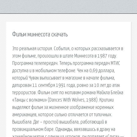
Фильм миннесота скачать
Это реальная история. События, о которых рассказывается в
этом фильме, произошли в штате Миннесота в 1987 году.
Программа телепередач. Теперь программа передач МТИС
доступна и в мобильном телефоне. Чек на 0,69 доллара,
который Чувак выписывает в магазине в начале фильма,
датирован 11 сентября 1991 года, ровно за 10 лет до атак
террористов. Фильм снят по мотивам романа Майкла Блейка
«Танцы с волками» (Dances With Wolves, 1988). Критики
выделяют фильм за жизненное изображение коренных
американцев, которое сильно отличается от типичных.
Вышибала. Даг – простой вышибала, работающий в
провинциальном баре. Однажды, ввязавшись в драку на
хоккейном матче с одним из игроков, он попадает «Слуга» —