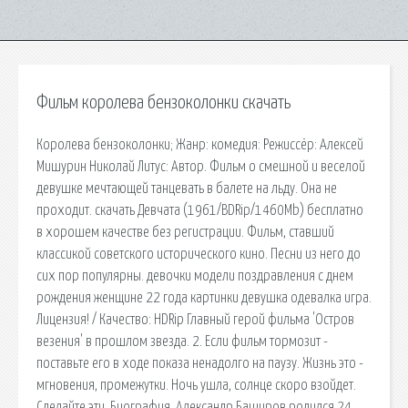
Фильм королева бензоколонки скачать
Королева бензоколонки; Жанр: комедия: Режиссёр: Алексей
Мишурин Николай Литус: Автор. Фильм о смешной и веселой
девушке мечтающей танцевать в балете на льду. Она не
проходит. скачать Девчата (1961/BDRip/1460Mb) бесплатно
в хорошем качестве без регистрации. Фильм, ставший
классикой советского исторического кино. Песни из него до
сих пор популярны. девочки модели поздравления с днем
рождения женщине 22 года картинки девушка одевалка игра.
Лицензия! / Качество: HDRip Главный герой фильма 'Остров
везения' в прошлом звезда. 2. Если фильм тормозит -
поставьте его в ходе показа ненадолго на паузу. Жизнь это -
мгновения, промежутки. Ночь ушла, солнце скоро взойдет.
Сделайте эти. Биография. Александр Баширов родился 24