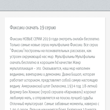
Фиксики скачать 19 серию
Фиксики НОВЫЕ СЕРИИ 2019 года смотреть онлайн бесплатно.
Только самые новые серии мультфильма Фиксики. Все серии
"Фиксики"построены на познавательных рассказах, как
устроен окружающий нас мир. Мультфильмы Мультфильмы
скачать бесплатно в хорошем hd качестве Жанр
мультипликация – это. Оказывается, наш мир наполнен
ведьмами, вампирами и демонами. Диана Бишоп, которая
работает историком, представляет собой самую настоящую
ведьму. Американский штат Оклахома, 1934 год. 18-летний
фермер Бен Хоккинс (герой сериала «Карнавал») хоронит
любимую мать, и отправляется на поиски лучшей судьбы.
Отличный мультсериал. Самые забавные моменты, наверно с
1 по 4 сезон. Дальше начинается бред. Екатерина 19 марта