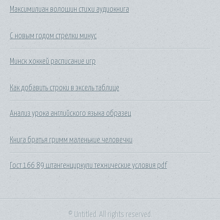
Максимилиан волошин стихи аудиокнига
С новым годом стрелки минус
Минск хоккей расписание игр
Как добавить строки в эксель таблице
Анализ урока английского языка образец
Книга братья гримм маленькие человечки
Гост 166 89 штангенциркули технические условия pdf
© Untitled. All rights reserved.