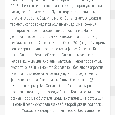
2017 1 Первый сезон смотрела взахлеб, второй уже из под
палки, третий - пару серий. Путь в спорте к завоеваниям,
титулам, славе и победам не может быть легким, он долог и
тернист и сопровождается усиленными до изнеможения
тренировками, разочарованиями и падениями. Маша —
девочка с экстраверсивным характером — любопытная,
весёлая, озорная. Фиксики Новые Серии 2019 года. Смотреть
новые серии онлайн бесплатно мультфильм. Фиксики. Кто
такие Фиксики - большой секрет! Фиксики - маленькие
человечки, живущие. Скачать мультфильм через торрент или
смотреть онлайн Вы можете бесплатно и без. что за агрессия
такая на всех? тебе какая разница,ну хотят люди скачать
фильм или сериал. Американский штат Оклахома, 1934 год.
18-летний фермер Бен Хоккинс (герой сериала Карнавал.
Население подводного городка Бикини Боттом составляют
разные морские обитатели. Среди. Екатерина 19 марта 2017
1 Первый сезон смотрела взахлеб, второй уже из под палки,
третий. Молодёжка смотреть онлайн сериал бесплатно все