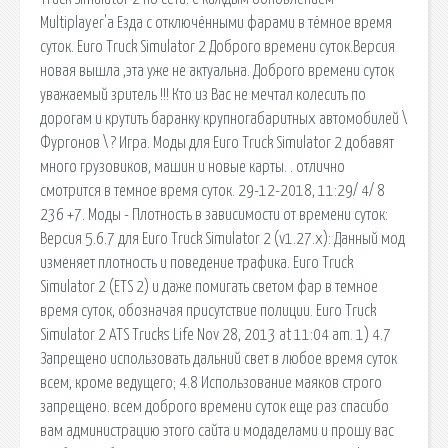
Multiplayer'a Езда с отключёнными фарами в тёмное время
суток. Euro Truck Simulator 2 Доброго времени суток.Версия
новая вышла ,эта уже не актуальна. Доброго времени суток
уважаемый зритель !!! Кто из Вас не мечтал колесить по
дорогам и крутить баранку крупногабаритных автомобилей \
Фургонов \ ? Игра. Моды для Euro Truck Simulator 2 добавят
много грузовиков, машин и новые карты. . отлично
смотрится в темное время суток. 29-12-2018, 11:29/ 4/ 8
236 +7. Моды - Плотность в зависимости от времени суток:
Версия 5.6.7 для Euro Truck Simulator 2 (v1.27.x): Данный мод
изменяет плотность и поведение трафика. Euro Truck
Simulator 2 (ETS 2) и даже помигать светом фар в темное
время суток, обозначая присутствие полиции. Euro Truck
Simulator 2 ATS Trucks Life Nov 28, 2013 at 11:04 am. 1) 4.7
Запрещено использовать дальний свет в любое время суток
всем, кроме ведущего; 4.8 Использование маяков строго
запрещено. всем доброго времени суток еще раз спасибо
вам администрацию этого сайта и модаделами и прошу вас