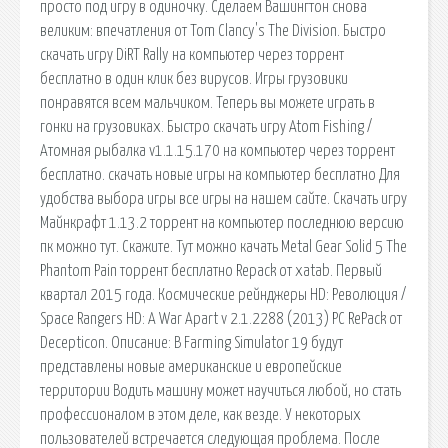
просто под игру в одиночку. Сделаем Вашингтон снова
великим: впечатления от Tom Clancy's The Division. Быстро
скачать игру DiRT Rally на компьютер через торрент
бесплатно в один клик без вирусов. Игры грузовики
понравятся всем мальчиком. Теперь вы можете играть в
гонки на грузовиках. Быстро скачать игру Atom Fishing /
Атомная рыбалка v1.1.15.170 на компьютер через торрент
бесплатно. скачать новые игры на компьютер бесплатно Для
удобства выбора игры все игры на нашем сайте. Скачать игру
Майнкрафт 1.13.2 торрент на компьютер последнюю версию
пк можно тут. Скажите. Тут можно качать Metal Gear Solid 5 The
Phantom Pain торрент бесплатно Repack от xatab. Первый
квартал 2015 года. Космические рейнджеры HD: Революция /
Space Rangers HD: A War Apart v 2.1.2288 (2013) PC RePack от
Decepticon. Описание: В Farming Simulator 19 будут
представлены новые американские и европейские
территории Водить машину может научиться любой, но стать
профессионалом в этом деле, как везде. У некоторых
пользователей встречается следующая проблема. После