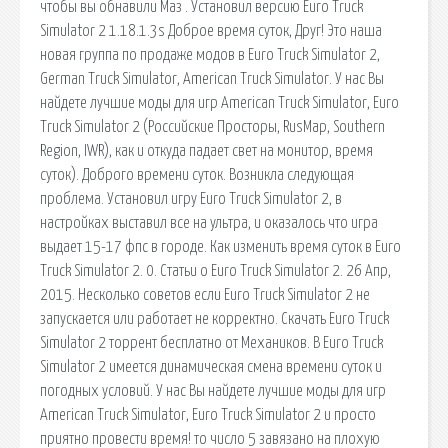
чтобы вы обнавили Маз . Установил версию Euro Truck
Simulator 2 1.18.1.3s Доброе время суток, Друг! Это наша
новая группа по продаже модов в Euro Truck Simulator 2,
German Truck Simulator, American Truck Simulator. У нас Вы
найдете лучшие моды для игр American Truck Simulator, Euro
Truck Simulator 2 (Российские Просторы, RusMap, Southern
Region, IWR), как и откуда падает свет на монитор, время
суток). Доброго времени суток. Возникла следующая
проблема. Установил игру Euro Truck Simulator 2, в
настройках выставил все на ультра, и оказалось что игра
выдает 15-17 фпс в городе. Как изменить время суток в Euro
Truck Simulator 2. 0. Статьи о Euro Truck Simulator 2. 26 Апр,
2015. Несколько советов если Euro Truck Simulator 2 не
запускается или работает не корректно. Скачать Euro Truck
Simulator 2 торрент бесплатно от Механиков. В Euro Truck
Simulator 2 имеется динамическая смена времени суток и
погодных условий. У нас Вы найдете лучшие моды для игр
American Truck Simulator, Euro Truck Simulator 2 и просто
приятно провести время! то число 5 завязано на плохую