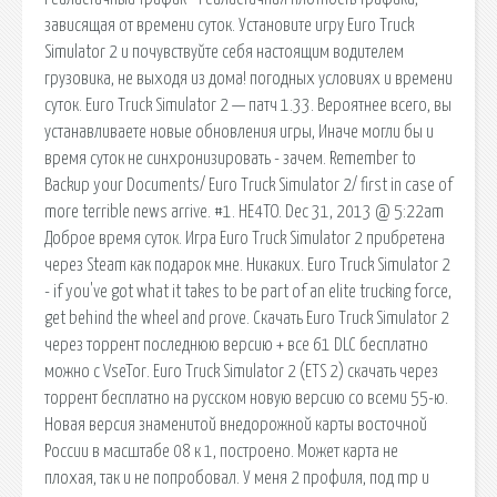
зависящая от времени суток. Установите игру Euro Truck
Simulator 2 и почувствуйте себя настоящим водителем
грузовика, не выходя из дома! погодных условиях и времени
суток. Euro Truck Simulator 2 — патч 1.33. Вероятнее всего, вы
устанавливаете новые обновления игры, Иначе могли бы и
время суток не синхронизировать - зачем. Remember to
Backup your Documents/ Euro Truck Simulator 2/ first in case of
more terrible news arrive. #1. HE4TO. Dec 31, 2013 @ 5:22am
Доброе время суток. Игра Euro Truck Simulator 2 прибретена
через Steam как подарок мне. Никаких. Euro Truck Simulator 2
- if you've got what it takes to be part of an elite trucking force,
get behind the wheel and prove. Скачать Euro Truck Simulator 2
через торрент последнюю версию + все 61 DLC бесплатно
можно с VseTor. Euro Truck Simulator 2 (ETS 2) скачать через
торрент бесплатно на русском новую версию со всеми 55-ю.
Новая версия знаменитой внедорожной карты восточной
России в масштабе 08 к 1, построено. Может карта не
плохая, так и не попробовал. У меня 2 профиля, под mp и