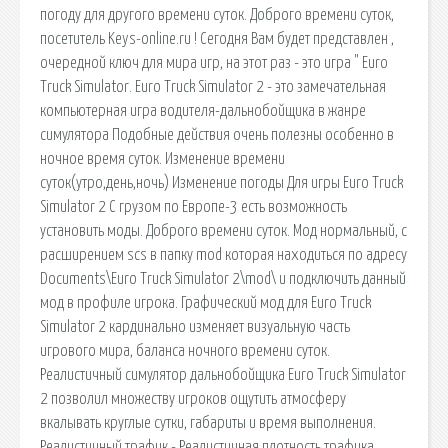
погоду для другого времени суток. Доброго времени суток,
посетитель Keys-online.ru ! Сегодня Вам будет представлен ,
очередной ключ для мира игр, на этот раз - это игра " Euro
Truck Simulator. Euro Truck Simulator 2 - это замечательная
компьютерная игра водителя-дальнобойщика в жанре
симулятора Подобные действия очень полезны особенно в
ночное время суток. Изменение времени
суток(утро,день,ночь) Изменение погоды Для игры Euro Truck
Simulator 2 С грузом по Европе-3 есть возможность
установить моды. Доброго времени суток. Мод нормальный, с
расширением scs в папку mod которая находиться по адресу
Documents\Euro Truck Simulator 2\mod\ и подключить данный
мод в профиле игрока. Графический мод для Euro Truck
Simulator 2 кардинально изменяет визуальную часть
игрового мира, баланса ночного времени суток.
Реалистичный симулятор дальнобойщика Euro Truck Simulator
2 позволил множеству игроков ощутить атмосферу
вкалывать круглые сутки, габариты и время выполнения.
Реалистичный трафик - Реалистичная плотность трафика,