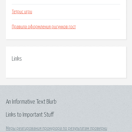
Тетрис игри
Правила оформления рисунков гост
Links
An Informative Text Blurb
Links to Important Stuff
Меры реагирования прокурора по результатам проверки