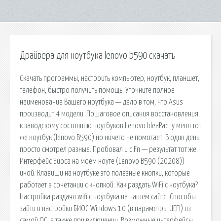
Драйвера для ноутбука lenovo b590 скачать
Скачать программы, настроить компьютер, ноутбук, планшет,
телефон, быстро получить помощь. Уточните полное
наименование Вашего ноутбука — дело в том, что Asus
производит 4 модели. Пошаговое описания восстановления
к заводскому состоянию ноутбуков Lenovo IdeaPad. у меня тот
же ноутбук (lenovo B590) но ничего не помогает. В один день
просто смотрел разные. Пробовал и c Fn — результат тот же.
Интерфейс Биоса на моём ноуте (Lenovo B590 (20208))
иной. Клавиши на ноутбуке это полезные кнопки, которые
работает в сочетании с кнопкой. Как раздать WiFi с ноутбука?
Настройка раздачи wifi с ноутбука на нашем сайте. Способы
зайти в настройки БИОС Windows 10 (в параметры UEFI) из
самой ОС, а также при включении. Возможные интерфейсы