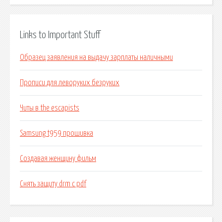
Links to Important Stuff
Образец заявления на выдачу зарплаты наличными
Прописи для леворуких безруких
Читы в the escapists
Samsung t959 прошивка
Создавая женщину фильм
Снять защиту drm с pdf