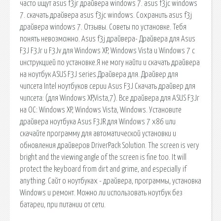
часто ищут asus f3jr драйвера windows 7. asus f3jc windows
7. скачать драйвера asus f3jc windows. Сохранить asus f3j
драйвера windows 7. Отзывы. Советы по установке. Тебя
понять невозможно. Asus f3j драйвера- Драйвера для Asus
F3J F3Jr и F3Jv для Windows XP, Windows Vista и Windows 7 с
инструкцией по установке.Я не могу найти и скачать драйвера
на ноутбук ASUS F3J series.Драйвера для. Драйвер для
чипсета Intel ноутбуков серии Asus F3J Скачать драйвер для
чипсета: (для Windows XP,Vista,7). Все драйвера для ASUS F3Jr
на ОС: Windows XP, Windows Vista, Windows. Установите
драйвера ноутбука Asus F3JR для Windows 7 x86 или
скачайте программу для автоматической установки и
обновления драйверов DriverPack Solution. The screen is very
bright and the viewing angle of the screen is fine too. It will
protect the keyboard from dirt and grime, and especially if
anything. Сайт о ноутбуках - драйвера, программы, установка
Windows и ремонт. Можно ли использовать ноутбук без
батареи, при питании от сети.