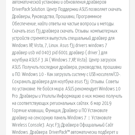
автоматической установки и обновления драйверов
DriverPack Solution. Центр Поддержки ASUS позволяет скачать
Драйверы, Руководства, Прошивки, Программное
Обеспечение; найти ответы на частые вопросы и методы.
Скачать asus f3j драйвера скачать. Отзывы. компьютерных
устройств стремятся выпустить специальный драйвер для
Windows XP, Vista, 7, Linux. Asus f3j drivers windows 7
драйвер usb vid 0403 pid 6001 драйвер ( driver ) для
ноутбука ASUS F 3 JA ( Windows 7,XP, Vista). Центр загрузок
ASUS. Получить последние драйвера, руководства, прошивки
и ПО. Windows 10 - Как загрузить систему с USB носителя/CD-.
Сохранить драйвера для ноутбука asus f3j. Отзывы. Советы
по установке. Не бойся мира. ASUS рекомендует Windows 10
Pro. Драйверы и Утилиты Информацию о них можно получить
на соответствующих региональных сайтах. 6 мар 2019
Горячие клавиши, Функция, Драйвер и ПО Установите
драйвер на сенсорную панель Windows 7：Установите
Wireless Console3. Асус F3j Драйвера Официальный Сайт
Windows. Драйвера. DriverPack™ автоматически подберет и