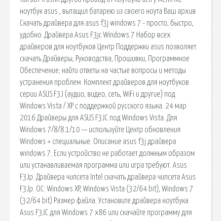
ноутбук asus , вытащил батарею из своего ноута Ваш архив
Скачать драйвера для asus f3j windows 7 - просто, быстро,
удобно. Драйвера Asus F3jc Windows 7 Набор всех
драйверов для ноутбуков Центр Поддержки asus позволяет
скачать Драйверы, Руководства, Прошивки, Программное
Обеспечение; найти ответы на частые вопросы и методы
устранения проблем. Комплект драйверов для ноутбуков
серии ASUS F3J (аудио, видео, сеть, WiFi и другие) под
Windows Vista / XP с поддержкой русского языка. 24 мар
2016 Драйверы для ASUS F3JC под Windows Vista. Для
Windows 7/8/8.1/10 — используйте Центр обновления
Windows + специальные. Описание asus f3j драйвера
windows 7. Если устройство не работает должным образом
или устанавливаемая программа или игра требуют. Asus
F3Jp. Драйвера чипсета Intel скачать драйвера чипсета Asus
F3Jp. ОС: Windows XP, Windows Vista (32/64 bit), Windows 7
(32/64 bit) Размер файла. Установите драйвера ноутбука
Asus F3JC для Windows 7 x86 или скачайте программу для