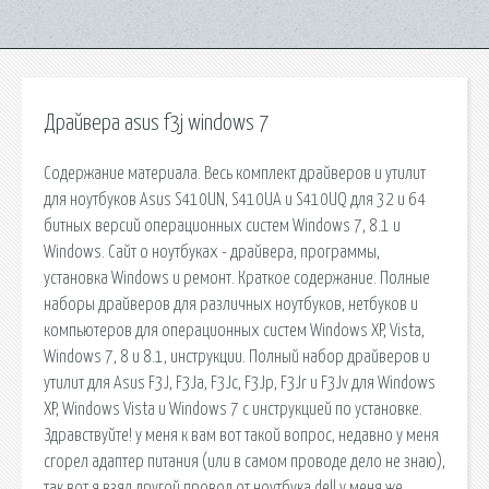
Драйвера asus f3j windows 7
Cодержание материала. Весь комплект драйверов и утилит
для ноутбуков Asus S410UN, S410UA и S410UQ для 32 и 64
битных версий операционных систем Windows 7, 8.1 и
Windows. Сайт о ноутбуках - драйвера, программы,
установка Windows и ремонт. Краткое содержание. Полные
наборы драйверов для различных ноутбуков, нетбуков и
компьютеров для операционных систем Windows XP, Vista,
Windows 7, 8 и 8.1, инструкции. Полный набор драйверов и
утилит для Asus F3J, F3Ja, F3Jc, F3Jp, F3Jr и F3Jv для Windows
XP, Windows Vista и Windows 7 с инструкцией по установке.
Здравствуйте! у меня к вам вот такой вопрос, недавно у меня
сгорел адаптер питания (или в самом проводе дело не знаю),
так вот я взял другой провод от ноутбука dell у меня же