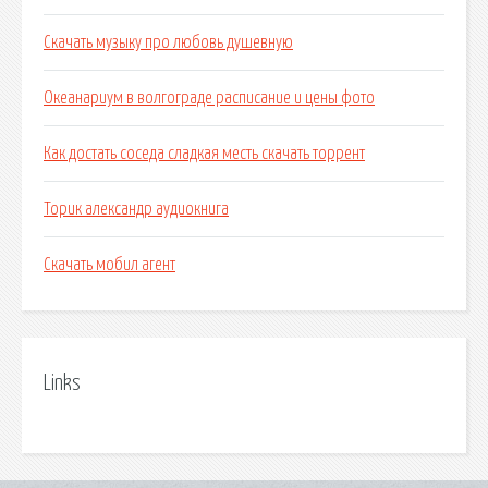
Скачать музыку про любовь душевную
Океанариум в волгограде расписание и цены фото
Как достать соседа сладкая месть скачать торрент
Торик александр аудиокнига
Скачать мобил агент
Links