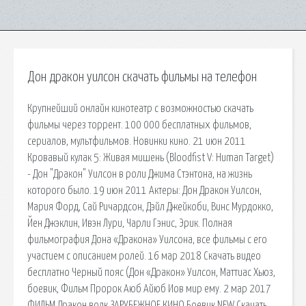
Дон дракон уилсон скачать фильмы на телефон
Крупнейший онлайн кинотеатр с возможностью скачать
фильмы через торрент. 100 000 бесплатных фильмов,
сериалов, мультфильмов. Новинки кино. 21 июн 2011
Кровавый кулак 5: Живая мишень (Bloodfist V: Human Target)
- Дон "Дракон" Уилсон в роли Джима Стэнтона, на жизнь
которого было. 19 июн 2011 Актеры: Дон Дракон Уилсон,
Мария Форд, Сай Ричардсон, Дэйл Джейкоби, Винс Мурдокко,
Йен Джэклин, Ивэн Лури, Чарли Гэнис, Эрик. Полная
фильмография Дона «Дракона» Уилсона, все фильмы с его
участием с описанием ролей. 16 мар 2018 Скачать видео
бесплатно Черный пояс (Дон «Дракон» Уилсон, Маттиас Хьюз,
боевик, Фильм Пророк Аюб Айюб Иов мир ему. 2 мар 2017
ФИЛЬМ Дракон волк ЗАРУБЕЖНОЕ КИНО Боевик.NEW Скачать