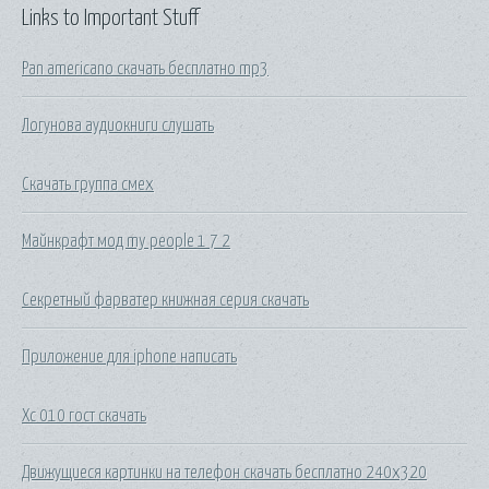
Links to Important Stuff
Pan americano скачать бесплатно mp3
Логунова аудиокниги слушать
Скачать группа смех
Майнкрафт мод my people 1 7 2
Секретный фарватер книжная серия скачать
Приложение для iphone написать
Хс 010 гост скачать
Движущиеся картинки на телефон скачать бесплатно 240х320