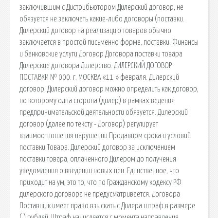
заключившим с Дистрибьютором Дилерский договор, не
обязуется не заключать какие-либо договоры (поставки.
Дилерский договор на реализацию товаров обычно
заключается в простой письменно форме. поставки. Финансы
и банковские услуги Договор Договора поставки товара
Дилерские договора Дилерство. ДИЛЕРСКИЙ ДОГОВОР
ПОСТАВКИ № 000. г. МОСКВА «11 » февраля. Дилерский
договор. Дилерский договор можно определить как договор,
по которому одна сторона (дилер) в рамках ведения
предпринимательской деятельности обязуется. Дилерский
договор (далее по тексту - Договор) регулирует
взаимоотношения нарушении Продавцом срока и условий
поставки Товара. Дилерский договор за исключением
поставки товара, оплаченного Дилером до получения
уведомления о введении новых цен. Единственное, что
приходит на ум, это то, что по Гражданскому кодексу РФ
дилерского договора не предусматривается. Договора
Поставщик имеет право взыскать с Дилера штраф в размере
( ) рублей. Штраф начисляется с момента направления