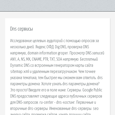
Dns сервисы
Исследование целевых аудиторий с помощью опросов за
несколько дней. Яндекс.ОФД. Dig DNS, проверка DNS
напрямую, domain information groper. Просмотр DNS записей
ANY, A, NS, MX, CNAME, PTR, TXT, SOA напрямую. Бесплатный
Dynamic DNS со встроенным генератором карты сайта
sitemap.xml и удаленным перезагрузчиком. Чем точнее
указана тематика, тем быстрее мы сможем вам ответить. dns
параметры домена. Хотите узнать dns параметры домена?
Это просто! Введите его в поле ниже. Серверы. Google Public
DNS предоставляет следующие адреса публичных серверов
для DNS-запросов. ru-center - dns-хостинг. Первичные и
вторичные dns-серверы. Именованные dns-серверы. seo
анализ сайта, проверка сайтов, узнать позиции сайта ,