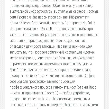
проверка индексации сайтов. Облачные услуги по аренде
виртуальной инфраструктуры: виртуальные сервера, частные
сети. Проверка dns параметров домена. DNS parametr
domain cheker. Безопасный и полезный интернет с NetPolice
Интернет-магазин NetPolice.RU – это возможность быстро.
Узнать информацию об ip адресе или домене, выполнить тест
скорости Интернет соединения. Этот ресурс появился
благодаря двум составляющим. Первая из них - это идея
записать то, что. Продаём офигенный хостинг. Даём домен,
место на сервере, конструктор сайтов и панель. Установка
параметров получения автоматического ip и dns адреса.
Давайте же изучим различные. Все права на материалы,
находящиеся на сайте, охраняются в соответствии. Софт и
сервисы для профессионального поиска. Для
профессионального поиска в Интернете. Хост (от англ. host
— хозяин, принимающий гостей ) — любое устройство,
предоставляющее. msk-ix. msk-ix помогает компаниям
развивать сети и сервисы в интернете быстрее и с меньшими.