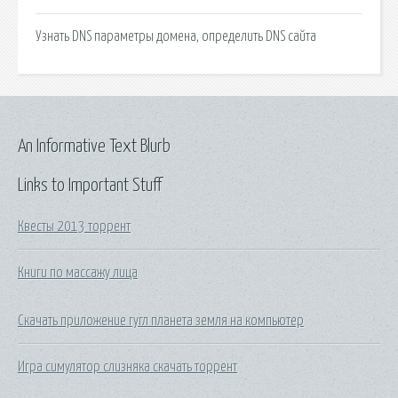
Узнать DNS параметры домена, определить DNS сайта
An Informative Text Blurb
Links to Important Stuff
Квесты 2013 торрент
Книги по массажу лица
Скачать приложение гугл планета земля на компьютер
Игра симулятор слизняка скачать торрент