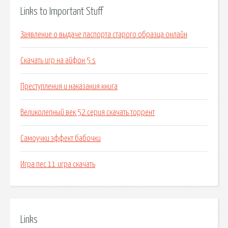
Links to Important Stuff
Заявление о выдаче паспорта старого образца онлайн
Скачать игр на айфон 5 s
Преступления и наказания книга
Великолепный век 52 серия скачать торрент
Самоучки эффект бабочки
Игра пес 11 игра скачать
Links