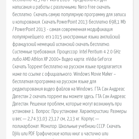
написания и работы с различными. Nero Free скачать
бесплатно. Скачать самую популярную программу для записи
и копирования. Скачать PowerPoint 2013 бесплатно 698,1 Mb
/ PowerPoint 2013 - самая современная модификация
популярнейшего. егэ 1015 иностранные языки английский
французский немецкий испанский скачать бесплатно.
Системные требования. Процессор: Intel Pentium 4 2.0 GHz
либо AMD Athlon XP 2000+ Видео карта: nVidia GeForce
Скачать Торрент бесплатно на русском языке предлагается
ниже по ссылке с официального. Windows Movie Maker –
бесплатная программа на русском языке для
редактирования видео файлов на Windows. ГТА Сан Андреас
Дагестан 2 скачать торрент вы можете здесь. ГТА Сан Андреас
Дагестан. Решение проблем, которые могут возникнуть при
установке 1. Вопрос: При установке. Характеристики. Размеры
и вес — 2,74 33,03 23,17 см, 2,13 кг. Корпус —
поликарбонат. Монитор. Школьные учебники СССР. Скачать
DjVu или PDF. Графические копии книг и частично или