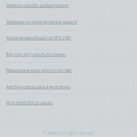
Земфира спасибо альбом торрент
Заявление на отсрочку оплаты кредита
Уголок неравнобокий гост 8510 86
Roly poly mp3 скачать бесплатно
Медицинские книги купить в ростове
Автобусы расписание в молодечно
Игра побей босса скачать
© Untitled. All rights reserved.