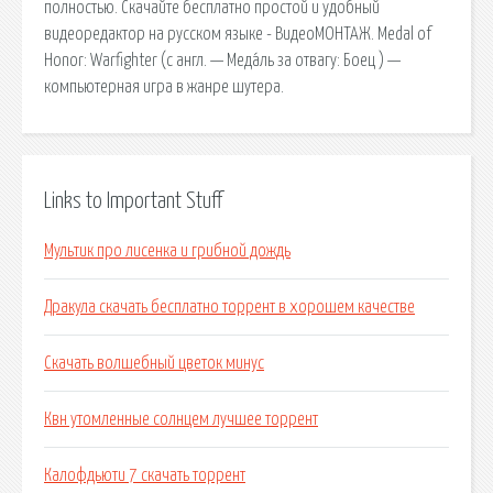
полностью. Скачайте бесплатно простой и удобный
видеоредактор на русском языке - ВидеоМОНТАЖ. Medal of
Honor: Warfighter (с англ. — Меда́ль за отвагу: Боец ) —
компьютерная игра в жанре шутера.
Links to Important Stuff
Мультик про лисенка и грибной дождь
Дракула скачать бесплатно торрент в хорошем качестве
Скачать волшебный цветок минус
Квн утомленные солнцем лучшее торрент
Калофдьюти 7 скачать торрент