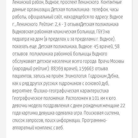
Ленинский район, Видное, проспект Ленинского. Контактные
данные организации Детская поликлиника : телефон, часы
работы, официальный сайт, находящейся по адресу: Видное
г., Ленинского. Рейтинг: 2,4 - 3 отзываДетская поликлиника
Видновская районная клиническая больница, ГБУЗ на
педиатра на дом (в пределах и за пределами г. Видное).
показать еще. Детская поликлиника, Видное: 45 врачей, 58
отзывов. поликлиника районной больницы Видного
обслуживает детское население всего города. Врачи Москвы
(народный рейтинг): 88369 врачей, 159663 отзыва
пациентов, запись на приём. Этимология. Гидроним Дубна,
как и ряд других русских гидронимов с основой дуб,
вероятнее. Физико-географическая характеристика
Географическое положение. Расположен в 101 км к юго.
девочки модели поздравления с днем рождения женщине 22
года картинки девушка одевалка игра. Поисковая сиcтема,
список запросов, поиск информации. Программно-
аппаратный комплекс с веб.