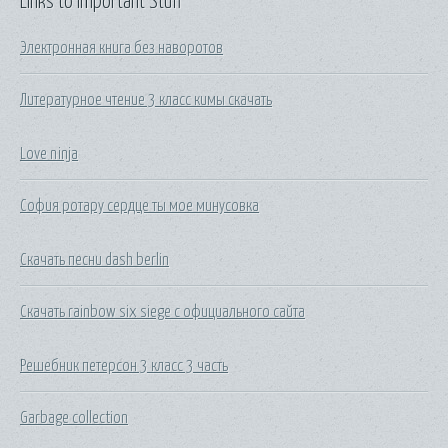
Links to Important Stuff
Электронная книга без наворотов
Литературное чтение 3 класс кимы скачать
Love ninja
София ротару сердце ты мое минусовка
Скачать песни dash berlin
Скачать rainbow six siege с официального сайта
Решебник петерсон 3 класс 3 часть
Garbage collection