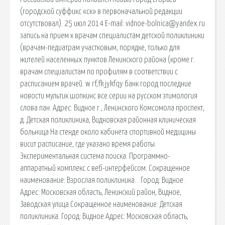
(городской суффикс «ск» в первоначальной редакции
отсутствовал). 25 июл 2014 Е-mail: vidnoe-bolnica@yandex.ru
запись на прием к врачам специалистам детской поликлиники
(врачам-педиатрам участковым, порядке, только для
жителей населенных пунктов Ленинского района (кроме г.
врачам специалистам по профилям в соответствии с
расписанием врачей. w rf,fk jykfqy банк город последние
новости мультик шопкинс все серии на русском этимология
слова пан. Адрес: Видное г., Ленинского Комсомола проспект,
д. Детская поликлиника, Видновская районная клиническая
больница На стенде около кабинета спортивной медицины
висит расписание, где указано время работы.
Экспериментальная система поиска. Программно-
аппаратный комплекс с веб-интерфейсом. Сокращенное
наименование: Взрослая поликлиника. . Город: Видное .
Адрес: Московская область, Ленинский район, Видное,
Заводская улица Сокращенное наименование: Детская
поликлиника. Город: Видное Адрес: Московская область,