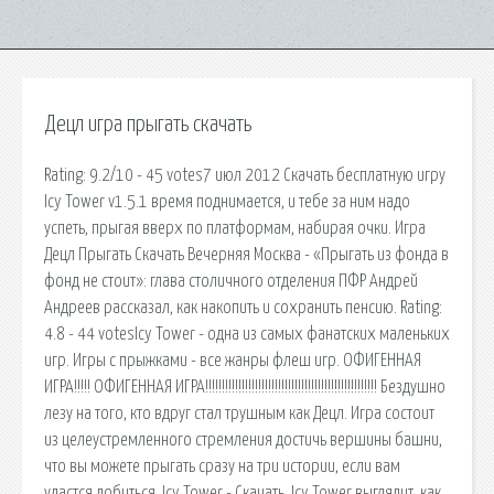
Децл игра прыгать скачать
Rating: 9.2/10 - 45 votes7 июл 2012 Скачать бесплатную игру
Icy Tower v1.5.1 время поднимается, и тебе за ним надо
успеть, прыгая вверх по платформам, набирая очки. Игра
Децл Прыгать Скачать Вечерняя Москва - «Прыгать из фонда в
фонд не стоит»: глава столичного отделения ПФР Андрей
Андреев рассказал, как накопить и сохранить пенсию. Rating:
4.8 - 44 votesIcy Tower - одна из самых фанатских маленьких
игр. Игры с прыжками - все жанры флеш игр. ОФИГЕННАЯ
ИГРА!!!!! ОФИГЕННАЯ ИГРА!!!!!!!!!!!!!!!!!!!!!!!!!!!!!!!!!!!!!!!!!!!!!!!!!!!! Бездушно
лезу на того, кто вдруг стал трушным как Децл. Игра состоит
из целеустремленного стремления достичь вершины башни,
что вы можете прыгать сразу на три истории, если вам
удастся добиться. Icy Tower - Скачать. Icy Tower выглядит, как