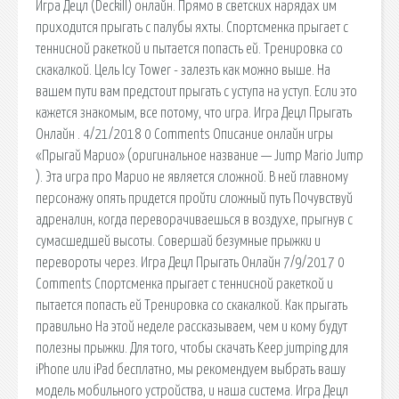
Игра Децл (Deckill) онлайн. Прямо в светских нарядах им
приходится прыгать с палубы яхты. Спортсменка прыгает с
теннисной ракеткой и пытается попасть ей. Тренировка со
скакалкой. Цель Icy Tower - залезть как можно выше. На
вашем пути вам предстоит прыгать с уступа на уступ. Если это
кажется знакомым, все потому, что игра. Игра Децл Прыгать
Онлайн . 4/21/2018 0 Comments Описание онлайн игры
«Прыгай Марио» (оригинальное название — Jump Mario Jump
). Эта игра про Марио не является сложной. В ней главному
персонажу опять придется пройти сложный путь Почувствуй
адреналин, когда переворачиваешься в воздухе, прыгнув с
сумасшедшей высоты. Совершай безумные прыжки и
перевороты через. Игра Децл Прыгать Онлайн 7/9/2017 0
Comments Спортсменка прыгает с теннисной ракеткой и
пытается попасть ей Тренировка со скакалкой. Как прыгать
правильно На этой неделе рассказываем, чем и кому будут
полезны прыжки. Для того, чтобы скачать Keep jumping для
iPhone или iPad бесплатно, мы рекомендуем выбрать вашу
модель мобильного устройства, и наша система. Игра Децл