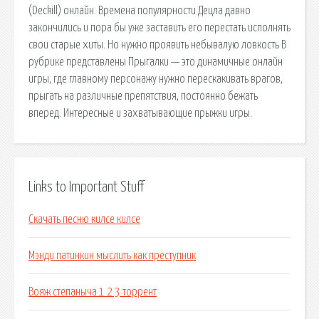
(Deckill) онлайн. Времена популярности Децла давно
закончились и пора бы уже заставить его перестать исполнять
свои старые хиты. Но нужно проявить небывалую ловкость В
рубрике представлены Прыгалки — это динамичные онлайн
игры, где главному персонажу нужно перескакивать врагов,
прыгать на различные препятствия, постоянно бежать
вперед. Интересные и захватывающие прыжки игры.
Links to Important Stuff
Скачать песню килсе килсе
Мэнди патинкин мыслить как преступник
Вояж степаныча 1 2 3 торрент