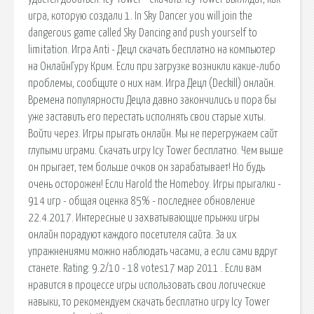
игра, которую создали 1. In Sky Dancer you will join the
dangerous game called Sky Dancing and push yourself to
limitation. Игра Anti - Децл скачать бесплатно на компьютер
на ОнлайнГуру Крим. Если при загрузке возникли какие-либо
проблемы, сообщите о них нам. Игра Децл (Deckill) онлайн.
Времена популярности Децла давно закончились и пора бы
уже заставить его перестать исполнять свои старые хиты.
Войти через. Игры прыгать онлайн. Мы не перегружаем сайт
глупыми играми. Скачать игру Icy Tower бесплатно. Чем выше
он прыгает, тем больше очков он зарабатывает! Но будь
очень осторожен! Если Harold the Homeboy. Игры прыгалки -
914 игр - общая оценка 85% - последнее обновление
22.4.2017. Интересные и захватывающие прыжки игры
онлайн порадуют каждого посетителя сайта. За их
упражнениями можно наблюдать часами, а если сами вдруг
станете. Rating: 9.2/10 - 18 votes17 мар 2011 . Если вам
нравится в процессе игры использовать свои логические
навыки, то рекомендуем скачать бесплатно игру Icy Tower