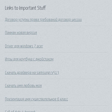
Links to Important Stuff
Договор уступки права требований договор цессии
Пакман новая версия
Driver для windows 7 acer
Игры для ноутбука с джойстиком
Скачать драйвера на samsung rv513
Скачать имя любовь моя
Презентация имя существительное 6 класс