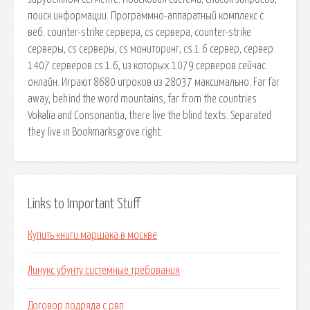
поиск информации. Программно-аппаратный комплекс с
веб. counter-strike сервера, cs сервера, counter-strike
серверы, cs серверы, cs мониторинг, cs 1.6 сервер, сервер.
1407 серверов cs 1.6, из которых 1079 серверов сейчас
онлайн. Играют 8680 игроков из 28037 максимально. Far far
away, behind the word mountains, far from the countries
Vokalia and Consonantia, there live the blind texts. Separated
they live in Bookmarksgrove right.
Links to Important Stuff
Купить книги маршака в москве
Линукс убунту системные требования
Договор подряда с рвп