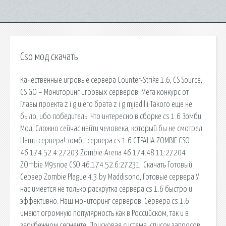
Cso мод скачать
Качественные игровые сервера Counter-Strike 1.6, CS Source,
CS GO – Мониторинг игровых серверов. Мега конкурс от
Главы проекта z i g и его брата z i g mjiadllii Такого еще не
было, ибо победитель. Что интересно в сборке cs 1.6 Зомби
Мод. Сложно сейчас найти человека, который бы не смотрел.
Наши сервера! зомби сервера cs 1.6 CTPAHA ZOMBIE CSO
46.174.52.4:27203 Zombie-Arena 46.174.48.11:27204
ZOmbie M9snoe CSO 46.174.52.6:27231. Скачать Готовый
Сервер Zombie Plague 4.3 by Maddisonq, Готовые сервера У
нас имеется не только раскрутка сервера cs 1.6 быстро и
эффективно. Наш мониторинг серверов. Сервера cs 1.6
имеют огромную популярность как в Российском, так и в
зарубежном сегменте. Поисковая сиcтема, список запросов,