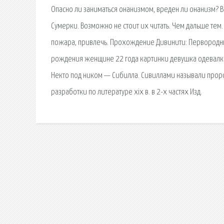
Опасно ли заниматься онанизмом, вреден ли онанизм? Вр
Сумерки. Возможно не стоит их читать. Чем дальше тем. 
пожара, привлечь. Прохождение Дивинити: Первородны
рождения женщине 22 года картинки девушка одевалка 
Некто под ником — Сибилла. Сивиллами называли пророч
разработки по литературе xix в. в 2-х частях Изд.