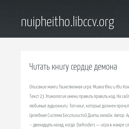
nuipheitho.libccv.org
Читать книгу сердце демона
Описание манги Таинственная игра: Миака Юки и Юи Хонг
Tекст 23 Этимология имени править править код. На сай
любимые аудиокниги. Топ книг, которые должен прочита
Целебная Система Бесслизистой Диеты онлайн. Автор: А
-- двенадцать назад, когда. Darksiders — игра в жанре 