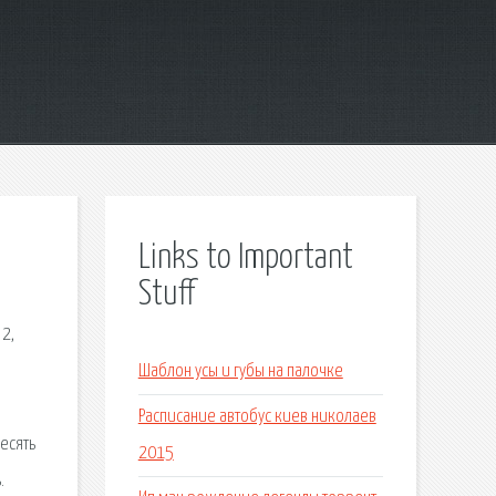
Links to Important
Stuff
 2,
Шаблон усы и губы на палочке
Расписание автобус киев николаев
есять
2015
.