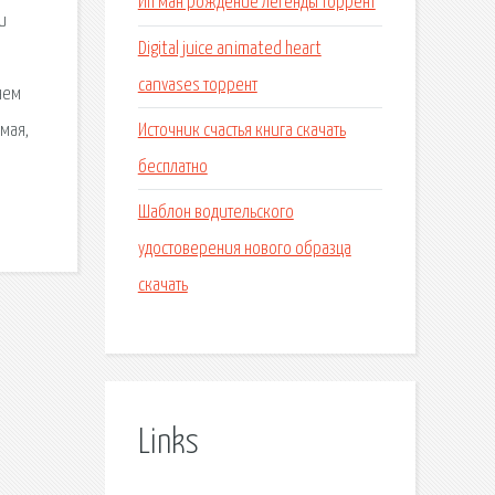
Ип ман рождение легенды торрент
и
Digital juice animated heart
canvases торрент
нем
Источник счастья книга скачать
мая,
бесплатно
Шаблон водительского
удостоверения нового образца
скачать
Links