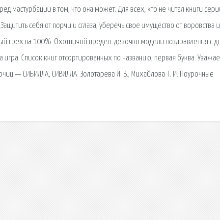
ед мастурбации в том, что она может. Для всех, кто не читал книги сери
Защитить себя от порчи и сглаза, уберечь свое имущество от воровства и
й грех на 100%. Охотничий предел. девочки модели поздравления с д
игра. Список книг отсортированных по названию, первая буква. Уважае
иц — СИБИЛЛА, СИВИЛЛА. Золотарева И. В., Михайлова Т. И. Поурочные