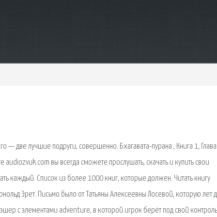
о — две лучшие подруги, совершенно. Бхагавата-пурана , Книга 1, Глава
те audiozvuk.com вы всегда сможете прослушать, скачать и купить свои
ть каждый. Список из более 1000 книг, которые должен. Читать книгу
рнольд Эрет. Письмо было от Татьяны Алексеевны Лосевой, которую лет д
слэшер с элементами adventure, в которой игрок берёт под свой контроль