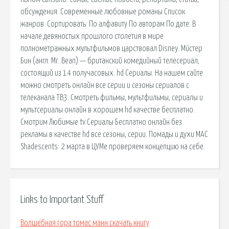
обсуждения. Современные любовные романы Список
жанров. Сортировать: По алфавиту По авторам По дате. В
начале девяностых прошлого столетия в мире
полнометражных мультфильмов царствовал Disney. Ми́стер
Бин (англ. Mr. Bean) — британский комедийный телесериал,
состоящий из 14 получасовых. hd Сериалы. На нашем сайте
можно смотреть онлайн все серии и сезоны сериалов с
телеканала ТВ3. Смотреть фильмы, мультфильмы, сериалы и
мультсериалы онлайн в хорошем hd качестве бесплатно.
Смотрим Любимые tv Сериалы Бесплатно онлайн без
рекламы в качестве hd все сезоны, серии. Помады и духи MAC
Shadescents: 2 марта в ЦУМе проверяем концепцию на себе.
Links to Important Stuff
Волшебная гора томас манн скачать книгу