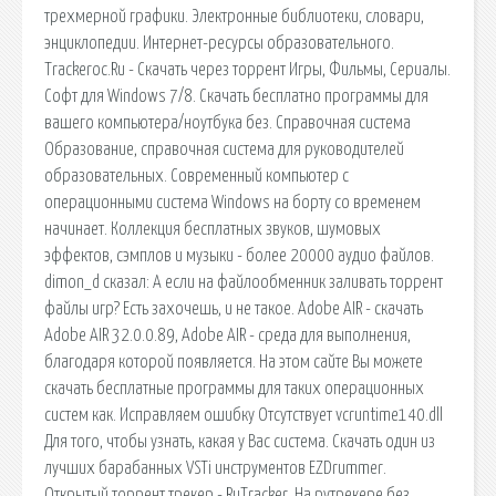
трехмерной графики. Электронные библиотеки, словари,
энциклопедии. Интернет-ресурсы образовательного.
Trackeroc.Ru - Скачать через торрент Игры, Фильмы, Сериалы.
Софт для Windows 7/8. Скачать бесплатно программы для
вашего компьютера/ноутбука без. Справочная система
Образование, справочная система для руководителей
образовательных. Современный компьютер с
операционными система Windows на борту со временем
начинает. Коллекция бесплатных звуков, шумовых
эффектов, сэмплов и музыки - более 20000 аудио файлов.
dimon_d сказал: А если на файлообменник заливать торрент
файлы игр? Есть захочешь, и не такое. Adobe AIR - скачать
Adobe AIR 32.0.0.89, Adobe AIR - среда для выполнения,
благодаря которой появляется. На этом сайте Вы можете
скачать бесплатные программы для таких операционных
систем как. Исправляем ошибку Отсутствует vcruntime140.dll
Для того, чтобы узнать, какая у Вас система. Скачать один из
лучших барабанных VSTi инструментов EZDrummer.
Открытый торрент трекер - RuTracker. На рутрекере без