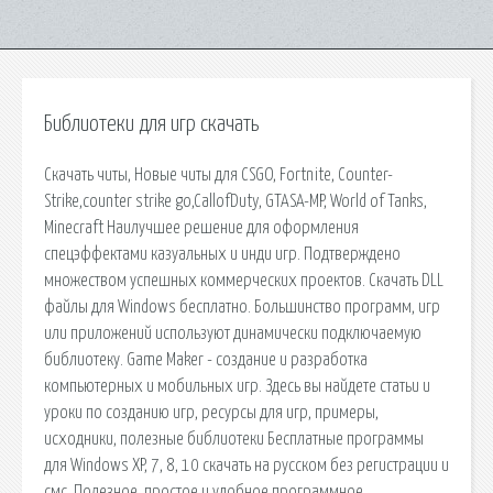
Библиотеки для игр скачать
Скачать читы, Новые читы для CSGO, Fortnite, Counter-
Strike,counter strike go,CallofDuty, GTASA-MP, World of Tanks,
Minecraft Наилучшее решение для оформления
спецэффектами казуальных и инди игр. Подтверждено
множеством успешных коммерческих проектов. Скачать DLL
файлы для Windows бесплатно. Большинство программ, игр
или приложений используют динамически подключаемую
библиотеку. Game Maker - создание и разработка
компьютерных и мобильных игр. Здесь вы найдете статьи и
уроки по созданию игр, ресурсы для игр, примеры,
исходники, полезные библиотеки Бесплатные программы
для Windows XP, 7, 8, 10 скачать на русском без регистрации и
смс. Полезное, простое и удобное программное