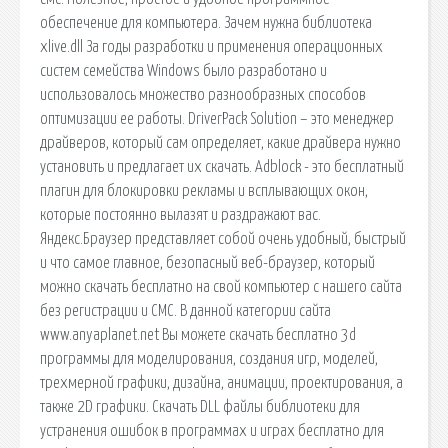
обеспечение для компьютера. Зачем нужна библиотека
xlive.dll За годы разработки и применения операционных
систем семейства Windows было разработано и
использовалось множество разнообразных способов
оптимизации ее работы. DriverPack Solution – это менеджер
драйверов, который сам определяет, какие драйвера нужно
установить и предлагает их скачать. Adblock - это бесплатный
плагин для блокировки рекламы и всплывающих окон,
которые постоянно вылазят и раздражают вас.
Яндекс.Браузер представляет собой очень удобный, быстрый
и что самое главное, безопасный веб-браузер, который
можно скачать бесплатно на свой компьютер с нашего сайта
без регистрации и СМС. В данной категории сайта
www.anyaplanet.net Вы можете cкачать бесплатно 3d
программы для моделирования, создания игр, моделей,
трехмерной графики, дизайна, анимации, проектирования, а
также 2D графики. Скачать DLL файлы библиотеки для
устранения ошибок в программах и играх бесплатно для