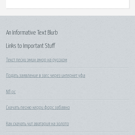
An Informative Text Blurb
Links to Important Stuff
Текст песни эмин амор на русском
Подать заявление в загс через интернет уфа
Nfl pc
Скачать песню керри форс забавно
Как скачать чит аватария на золото