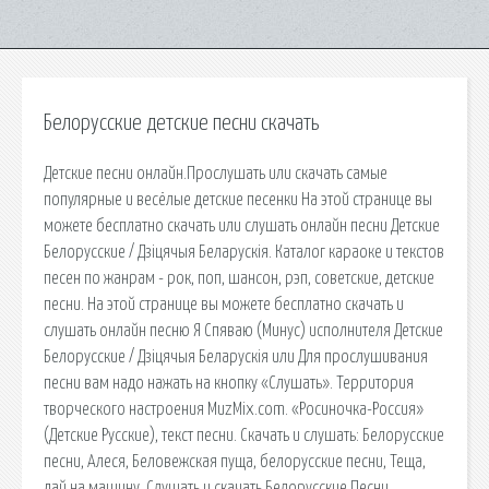
Белорусские детские песни скачать
Детские песни онлайн.Прослушать или скачать самые
популярные и весёлые детские песенки На этой странице вы
можете бесплатно скачать или слушать онлайн песни Детские
Белорусские / Дзіцячыя Беларускія. Каталог караоке и текстов
песен по жанрам - рок, поп, шансон, рэп, советские, детские
песни. На этой странице вы можете бесплатно скачать и
слушать онлайн песню Я Спяваю (Минус) исполнителя Детские
Белорусские / Дзіцячыя Беларускія или Для прослушивания
песни вам надо нажать на кнопку «Слушать». Территория
творческого настроения MuzMix.com. «Росиночка-Россия»
(Детские Русские), текст песни. Скачать и слушать: Белорусские
песни, Алеся, Беловежская пуща, белорусские песни, Теща,
дай на машину, Cлушать и скачать Белорусские Песни