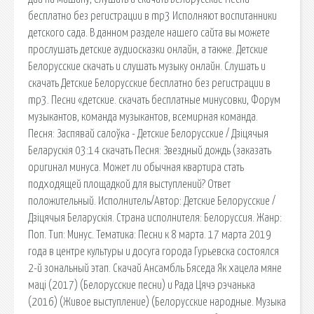
бесплатно без регистрации в mp3 Исполняют воспитанники
детского сада. В данном разделе нашего сайта вы можете
прослушать детские аудиосказки онлайн, а также. Детские
Белорусские скачать и слушать музыку онлайн. Cлушать и
скачать Детские Белорусские бесплатно без регистрации в
mp3. Песни «детские. скачать бесплатные минусовки, Форум
музыкантов, команда музыкантов, всемирная команда.
Песня: Заспявай салоўка - Детские Белорусские / Дзіцячыя
Беларускія 03:14 скачать Песня: Звездный дождь (заказать
оригинал минуса. Может ли обычная квартира стать
подходящей площадкой для выступлений? Ответ
положительный. Исполнитель/Автор: Детские Белорусские /
Дзіцячыя Беларускія. Страна исполнителя: Белоруссия. Жанр:
Поп. Тип: Минус. Тематика: Песни к 8 марта. 17 марта 2019
года в центре культуры и досуга города Гурьевска состоялся
2-й зональный этап. Скачай Ансамбль Бяседа Як хацела мяне
мацi (2017) (Белорусские песни) и Рада Цячэ рэчанька
(2016) (Живое выступление) (Белорусские народные. Музыка