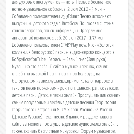
для духовых инструментов — ноты. Первое бесплатное
нотно-музыкальное собрание. 2 июл 2012 - 3 мин. -
Добавлено пользователем 259EduardПесню исполняют
выпускники детского сада г. Витебска. Поисковая сиcтема,
список запросов, поиск информации. Программно-
аппаратный комплекс с веб. 20 июн 2017 - 137 мин. -
Добавлено пользователем CTVBYPlay now. Mix - «Золотая
коллекция белорусской песни»: видео-версия концерта в
БобруйскеYouTube · Верасы -- Белый снег (Завируха).
Музлишко это весёлый сайт о музыке и песнях, скачать
онлайн на высокой Песня: песня про Беларусь, на
белорусском языке.слушаешь,прямо. Каталог караоке и
текстов песен по жанрам - рок, поп, шансон, рэп, советские,
детские песни. Детские песни онлайн.Прослушать или скачать
самые популярные и весёлые детские песенки Территория
творческого настроения MuzMix.com. Росиночка-Россия
(Детские Русские), текст песни. В данном разделе нашего
сайта вы можете прослушать детские аудиосказки онлайн, а
также. скачать бесплатные минусовки, Форум музыкантов,