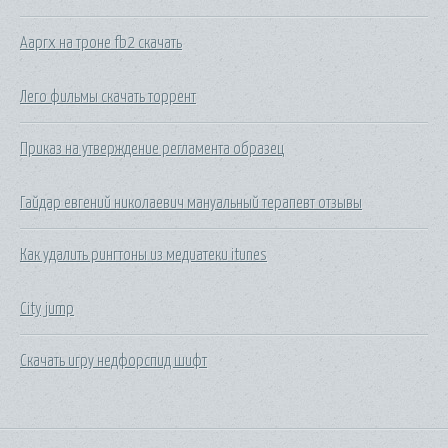
Ааргх на троне fb2 скачать
Лего фильмы скачать торрент
Приказ на утверждение регламента образец
Гайдар евгений николаевич мануальный терапевт отзывы
Как удалить рингтоны из медиатеки itunes
City jump
Скачать игру недфорспид шифт