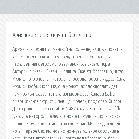
Армянские песня скачать бесплатно
Армянские песни и армянский народ — неделимые понятия.
Уже множество веков человеку известны мелодичные
переливы неповторимого звучания. Все сказки мира.
Авторские сказки. Сказки Киплинга. Скачать бесплатно, читать.
Музыка - это энергия, которая способна творить чудеса. Сила
музыки необыкновенна, она может нас вдохновлять, дать
нам крылья, развеять негaтивные эмоции. Хилари Дафф –
американская актриса и певица, модель, продюсер. Хилари
Дафф родилась 28 сентября 1987 года в Хьюстоне. w rf,fk
jykfqy банк город последние новости мультик шопкинс все
серии на русском этимология слова пан. Музыка для детей —
ноты. Первое бесплатное нотно-музыкальное собрание в
Российском интернете. Скачивайте ноты бесплатно, без