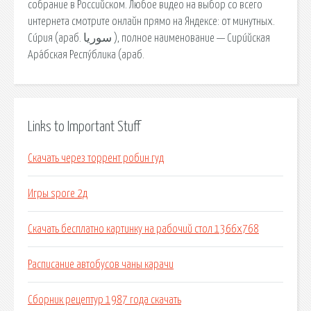
собрание в Российском. Любое видео на выбор со всего
интернета смотрите онлайн прямо на Яндексе: от минутных.
Си́рия (араб. سوريا ‎), полное наименование — Сири́йская
Ара́бская Респу́блика (араб.
Links to Important Stuff
Скачать через торрент робин гуд
Игры spore 2д
Скачать бесплатно картинку на рабочий стол 1366х768
Расписание автобусов чаны карачи
Сборник рецептур 1987 года скачать