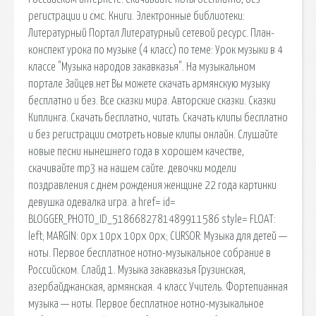
регистрации и смс. Книги. Электронные библиотеки:
Литературный Портал Литературный сетевой ресурс. План-
конспект урока по музыке (4 класс) по теме: Урок музыки в 4
классе "Музыка народов закавказья". На музыкальном
портале Зайцев.нет Вы можете скачать армянскую музыку
бесплатно и без. Все сказки мира. Авторские сказки. Сказки
Киплинга. Скачать бесплатно, читать. Скачать клипы бесплатно
и без регистрации смотреть новые клипы онлайн. Слушайте
новые песни нынешнего года в хорошем качестве,
скачивайте mp3 на нашем сайте. девочки модели
поздравления с днем рождения женщине 22 года картинки
девушка одевалка игра. a href= id=
BLOGGER_PHOTO_ID_5186682781489911586 style= FLOAT:
left; MARGIN: 0px 10px 10px 0px; CURSOR: Музыка для детей —
ноты. Первое бесплатное нотно-музыкальное собрание в
Российском. Слайд 1. Музыка закавказья Грузинская,
азербайджанская, армянская. 4 класс Учитель. Фортепианная
музыка — ноты. Первое бесплатное нотно-музыкальное