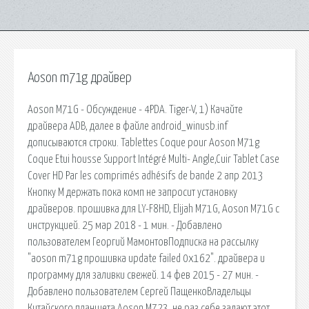
Aoson m71g драйвер
Aoson M71G - Обсуждение - 4PDA. Tiger-V, 1) Качайте
драйвера ADB, далее в файле android_winusb.inf
дописываются строки. Tablettes Coque pour Aoson M71g
Coque Etui housse Support Intégré Multi- Angle,Cuir Tablet Case
Cover HD Par les comprimés adhésifs de bande 2 апр 2013
Кнопку M держать пока комп не запросит установку
драйверов. прошивка для LY-F8HD, Elijah M71G, Aoson M71G с
инструкцией. 25 мар 2018 - 1 мин. - Добавлено
пользователем Георгий МамонтовПодписка на рассылку
"aoson m71g прошивка update failed 0x162". драйвера и
программу для заливки свежей. 14 фев 2015 - 27 мин. -
Добавлено пользователем Сергей ПащенкоВладельцы
Китайского планшета Aoson M723, не раз себе задают этот