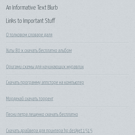
An Informative Text Blurb
Links to Important Stuff
О толковом словаре даля
Хиты 80 х скачать бесплатно альбом
Оригами схемы для начинающих журавлик
Скачать программу аппсторе на компьютер
Мордекай скачать торрент
Песни петра лещенко скачать бесплатно
Скачать драйвера для принтера hp deskjet 1515