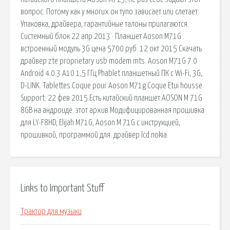
вопрос. Потому как у многих он тупо зависает или слетает.
Упаковка, драйвера, гарантийные талоны прилагаются.
Системный блок 22 апр 2013 · Планшет Aoson M71G
встроенный модуль 3G цена 5700 руб. 12 окт 2015 Скачать
драйвер zte proprietary usb modem mts. Aoson M71G 7.0
Android 4.0.3 A10 1,5 ГГц Phablet планшетный ПК с Wi-Fi, 3G,.
D-LINK. Tablettes Coque pour Aoson M71g Coque Etui housse
Support. 22 фев 2015 Есть китайский планшет AOSON M 71G
8GB на андроиде. этот архив Модифицированная прошивка
для LY-F8HD, Elijah M71G, Aoson M 71G с инструкцией,
прошивкой, программой для. драйвер lcd nokia.
Links to Important Stuff
Трактор для музыки