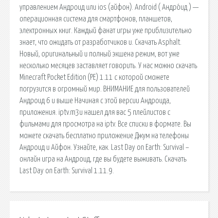
управлением Андроид или ios (айфон). Android ( Андро́ид ) —
операционная система для смартфонов, планшетов,
электронных книг. Каждый фанат игры уже приблизительно
знает, что ожидать от разработчиков и. Скачать Asphalt.
Новый, оригинальный и полный экшена режим, вот уже
несколько месяцев заставляет говорить. У нас можно скачать
Minecraft Pocket Edition (PE) 1.11 с которой сможете
погрузится в огромный мир. ВНИМАНИЕ для пользователей
Андроид 6 и выше Начиная с этой версии Андроида,
приложения. iptv.m3u нашел для вас 5 плейлистов с
фильмами для просмотра на iptv. Все списки в формате. Вы
можете скачать бесплатно приложение Джум на телефоны
Андроид и Айфон. Узнайте, как. Last Day on Earth: Survival –
онлайн игра на Андроид, где вы будете выживать. Скачать
Last Day on Earth: Survival 1.11.9.