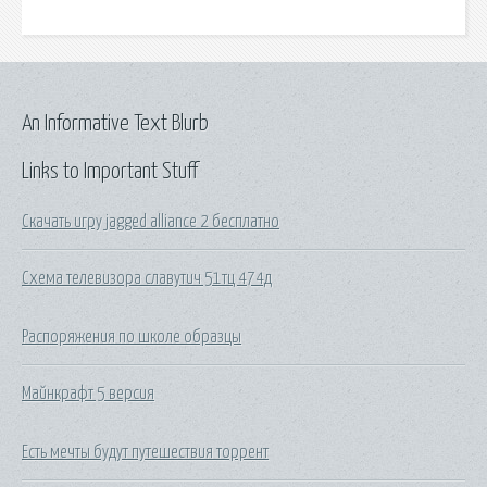
An Informative Text Blurb
Links to Important Stuff
Скачать игру jagged alliance 2 бесплатно
Схема телевизора славутич 51тц 474д
Распоряжения по школе образцы
Майнкрафт 5 версия
Есть мечты будут путешествия торрент