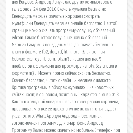
для Виндовс, Андроид, Линукс или других компьютеров и
телефонов. 24 фев 2010 Скачать мультики бесплатно
Двенадцать месяцев скачать в хорошем смотреть
мультфильм Двенадцать месяцев онлайн бесплатно. На этой
странице можно скачать программу-ловушку объявлений
edrom. Cамое быстрое получение новых объявлений.
Маршак Самуил - Двенадцать месяцев, скачать бесплатно
книгу в формате fb2, doc, rtf, html, txt :: Электронная
библиотека royallib.com. iptv.m3u нашел для вас 5
плейлистов с фильмами для просмотра на iptv. Все списки в
формате m3u. Можете прямо сейчас скачать бесплатно.
Скачать бесплатно, читать онлайн 12 месяцев с иллюстр.
Критика программы в обзорах журналах и на новостных
сайтах носит, в основном, позитивный характер. 1 янв 2018
Как-то в холодный январский вечер своенравная королева,
привыкшая, что все её прихоти тут же исполняются, издаёт
указ: тот, кто. WhatsApp для Андроид – бесплатная,
эргономичная программа для смартфона Андроид.
Программу Халва можно скачать на мобильный телефон под