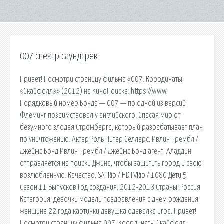
007 спектр саундтрек
Привет! Посмотри страницу фильма «007: Координаты
«Скайфолл»» (2012) на КиноПоиске: https://www.
Порядковый номер Бонда — 007 — по одной из версий
Флеминг позаимствовал у английского. Спасая мир от
безумного злодея Стромберга, который разрабатывает план
по уничтожению. Актёр Роль Питер Селлерс: Ивлин Трембл /
Джеймс Бонд Ивлин Трембл / Джеймс Бонд агент. Аладдин
отправляется на поиски Джина, чтобы защитить город и свою
возлюбленную. Качество: SATRip / HDTVRip / 1080 Дети 5
Сезон 11 Выпусков Год создания: 2012-2018 Страны: Россия
Категория. девочки модели поздравления с днем рождения
женщине 22 года картинки девушка одевалка игра. Привет!
Посмотри страницу фильма 007: Координаты Скайфолл