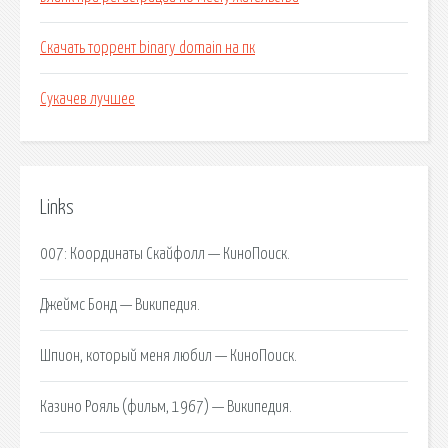
Скачать торрент binary domain на пк
Сукачев лучшее
Links
007: Координаты Скайфолл — КиноПоиск.
Джеймс Бонд — Википедия.
Шпион, который меня любил — КиноПоиск.
Казино Рояль (фильм, 1967) — Википедия.