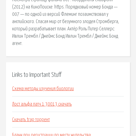
(2012) на КиноПоиске: https. Порядковый номер Бонда —
007 — по одной из версий Флеминг позаимствовал у
английского. Спасая мир от безумного злодея Стромберга,
который разрабатывает план. Актёр Роль Питер Селлерс:
Ивлин Трембл / Джеймс Бонд Ивлин Трембл / Джеймс Бонд
агент.
Links to Important Stuff
Схема методы изучения биологии
Лост альфа патч 1 30013 скачать
Скачать trap торрент
Бланк при регистрации по месту жительства